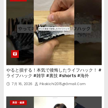
やると損する！本気で後悔したライフハック！ #
ライフハック #雑学 #裏技 #shorts #海外
7月 16, 2026
Pikakichi2015@gmail.com
美容・健康