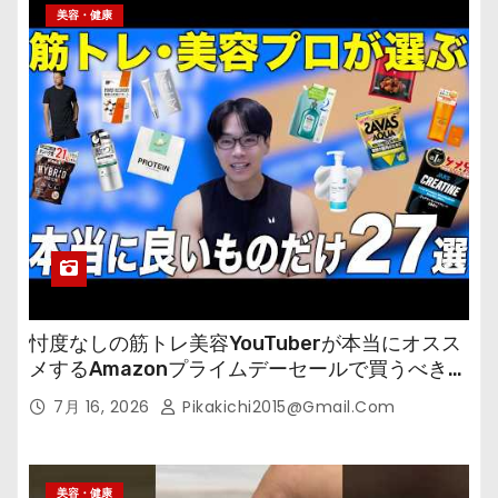
美容・健康
忖度なしの筋トレ美容YouTuberが本当にオスス
メするAmazonプライムデーセールで買うべきも
の
7月 16, 2026
Pikakichi2015@gmail.com
美容・健康