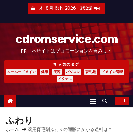
コ
木. 8月 6th, 2026
3:52:22 AM
ン
テ
ン
cdromservice.com
ツ
へ
PR：本サイトはプロモーションを含みます
ス
キ
人気のタグ
ッ
ムームードメイン
健康
美容
パソコン
育毛剤
ドメイン管理
プ
イクオス
ふわり
ホーム
薬用育毛剤ふわりの通販にかかる送料は？