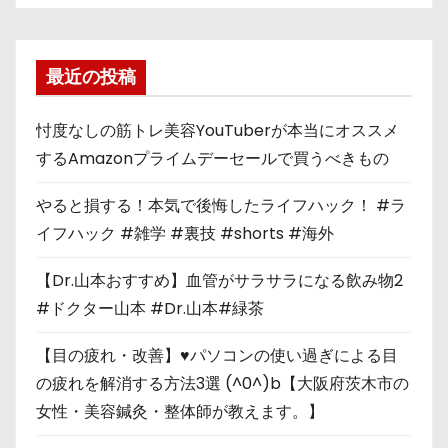
最近の投稿
忖度なしの筋トレ美容YouTuberが本当にオススメ
するAmazonプライムデーセールで買うべきもの
やると損する！本気で後悔したライフハック！ #ラ
イフハック #雑学 #裏技 #shorts #海外
【Dr.山本おすすめ】血管がサラサラになる飲み物2
#ドクター山本 #Dr.山本#緑茶
【目の疲れ・改善】♥パソコンの使い過ぎによる目
の疲れを解消する方法3選 (^0^)b【大阪府茨木市の
女性・美容鍼灸・整体師が教えます。】