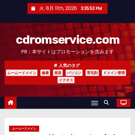
コ
火. 8月 11th, 2026
3:35:54 PM
ン
テ
ン
cdromservice.com
ツ
へ
PR：本サイトはプロモーションを含みます
ス
キ
人気のタグ
ッ
ムームードメイン
健康
美容
パソコン
育毛剤
ドメイン管理
プ
イクオス
ムームードメイン