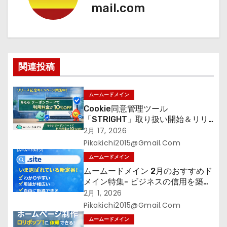
ゲ
mail.com
ー
シ
ョ
関連投稿
ン
ムームードメイン
Cookie同意管理ツール
「STRIGHT」取り扱い開始＆リリ
ース記念キャンペーン【ムームード
2月 17, 2026
メイン】
Pikakichi2015@gmail.com
ムームードメイン
ムームードメイン 2月のおすすめド
メイン特集- ビジネスの信用を築く
――そのすべての起点となるのが独
2月 1, 2026
自ドメイン
Pikakichi2015@gmail.com
ムームードメイン