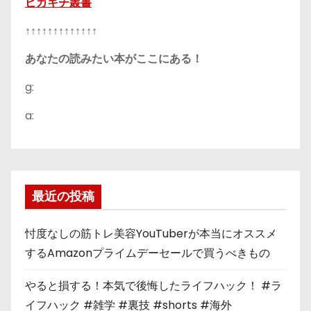
ピカキチ叢書
↑↑↑↑↑↑↑↑↑↑↑↑↑
あなたの読みたい本がここにある！
g:
a:
最近の投稿
忖度なしの筋トレ美容YouTuberが本当にオススメ
するAmazonプライムデーセールで買うべきもの
やると損する！本気で後悔したライフハック！ #ラ
イフハック #雑学 #裏技 #shorts #海外