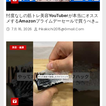
忖度なしの筋トレ美容YouTuberが本当にオスス
メするAmazonプライムデーセールで買うべきも
の
7月 16, 2026
Pikakichi2015@gmail.com
美容・健康