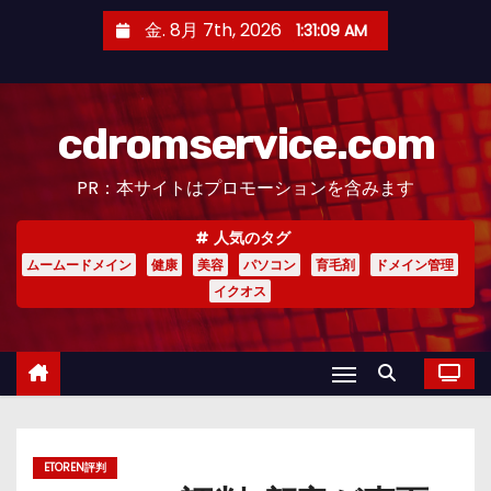
コ
金. 8月 7th, 2026
1:31:10 AM
ン
テ
ン
cdromservice.com
ツ
へ
PR：本サイトはプロモーションを含みます
ス
キ
人気のタグ
ッ
ムームードメイン
健康
美容
パソコン
育毛剤
ドメイン管理
プ
イクオス
ETOREN評判