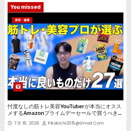
You missed
美容・健康
忖度なしの筋トレ美容YouTuberが本当にオスス
メするAmazonプライムデーセールで買うべきも
の
7月 16, 2026
Pikakichi2015@gmail.com