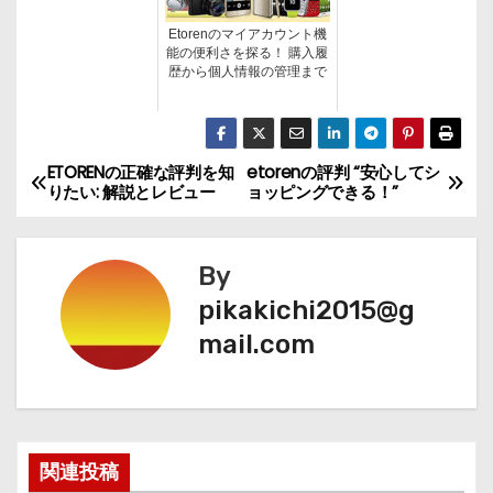
Etorenのマイアカウント機
能の便利さを探る！ 購入履
歴から個人情報の管理まで
ETORENの正確な評判を知
etorenの評判 “安心してシ
投
りたい: 解説とレビュー
ョッピングできる！”
稿
ナ
By
pikakichi2015@g
ビ
mail.com
ゲ
ー
シ
関連投稿