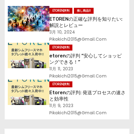
ョ
ETOREN評判
推し商品II
ン
ETORENの正確な評判を知りたい:
解説とレビュー
3月 10, 2024
Pikakichi2015@gmail.com
ETOREN評判
etorenの評判 “安心してショッピ
ングできる！”
11月 11, 2023
Pikakichi2015@gmail.com
ETOREN評判
Etorenの評判: 発送プロセスの速さ
と効率性
11月 9, 2023
Pikakichi2015@gmail.com