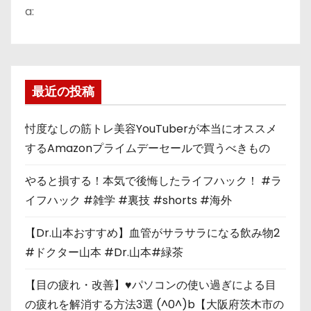
a:
最近の投稿
忖度なしの筋トレ美容YouTuberが本当にオススメ
するAmazonプライムデーセールで買うべきもの
やると損する！本気で後悔したライフハック！ #ラ
イフハック #雑学 #裏技 #shorts #海外
【Dr.山本おすすめ】血管がサラサラになる飲み物2
#ドクター山本 #Dr.山本#緑茶
【目の疲れ・改善】♥パソコンの使い過ぎによる目
の疲れを解消する方法3選 (^0^)b【大阪府茨木市の