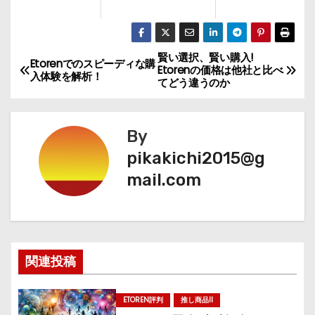
賢い選択、賢い購入!
投
Etorenでのスピーディな購
Etorenの価格は他社と比べ
入体験を解析！
てどう違うのか
稿
ナ
By
ビ
pikakichi2015@g
mail.com
ゲ
ー
シ
関連投稿
ョ
ン
ETOREN評判
推し商品II