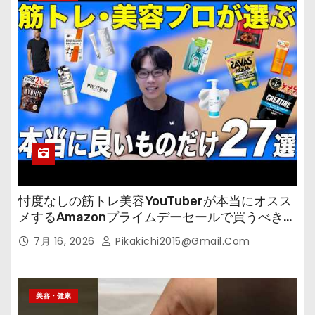
忖度なしの筋トレ美容YouTuberが本当にオスス
メするAmazonプライムデーセールで買うべきも
の
7月 16, 2026
Pikakichi2015@gmail.com
美容・健康