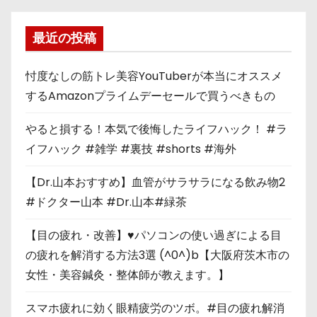
最近の投稿
忖度なしの筋トレ美容YouTuberが本当にオススメ
するAmazonプライムデーセールで買うべきもの
やると損する！本気で後悔したライフハック！ #ラ
イフハック #雑学 #裏技 #shorts #海外
【Dr.山本おすすめ】血管がサラサラになる飲み物2
#ドクター山本 #Dr.山本#緑茶
【目の疲れ・改善】♥パソコンの使い過ぎによる目
の疲れを解消する方法3選 (^0^)b【大阪府茨木市の
女性・美容鍼灸・整体師が教えます。】
スマホ疲れに効く眼精疲労のツボ。#目の疲れ解消