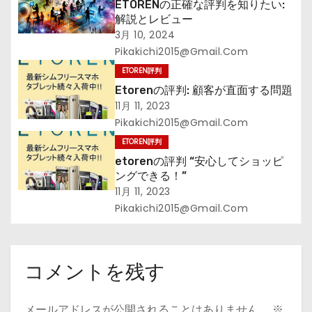
ETORENの正確な評判を知りたい:
解説とレビュー
3月 10, 2024
Pikakichi2015@gmail.com
ETOREN評判
Etorenの評判: 顧客が直面する問題
11月 11, 2023
Pikakichi2015@gmail.com
ETOREN評判
etorenの評判 “安心してショッピ
ングできる！”
11月 11, 2023
Pikakichi2015@gmail.com
コメントを残す
メールアドレスが公開されることはありません。
※