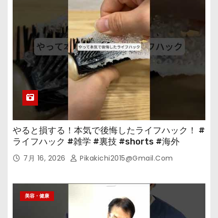
やると損する！本気で後悔したライフハック！ #
ライフハック #雑学 #裏技 #shorts #海外
7月 16, 2026
Pikakichi2015@gmail.com
美容・健康