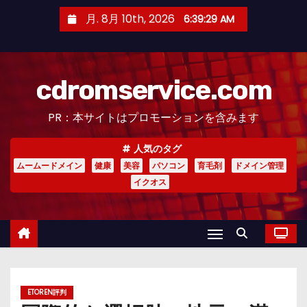
コ
月. 8月 10th, 2026
6:39:30 AM
ン
テ
ン
cdromservice.com
ツ
へ
PR：本サイトはプロモーションを含みます
ス
キ
人気のタグ
ッ
ムームードメイン
健康
美容
パソコン
育毛剤
ドメイン管理
プ
イクオス
ETOREN評判