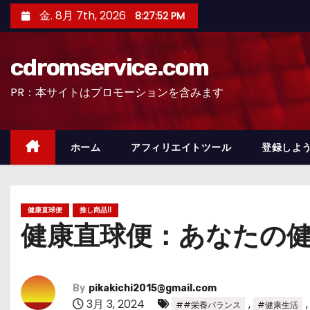
コ
金. 8月 7th, 2026
8:27:54 PM
ン
テ
cdromservice.com
ン
ツ
PR：本サイトはプロモーションを含みます
へ
ス
キ
ホーム
アフィリエイトツール
登録しよう
ッ
プ
健康直球便
推し商品II
健康直球便：あなたの
By
pikakichi2015@gmail.com
3月 3, 2024
,
##栄養バランス
#健康生活