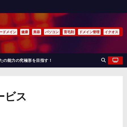
ードメイン
健康
美容
パソコン
育毛剤
ドメイン管理
イクオス
なたの能力の究極形を目指す！
ービス