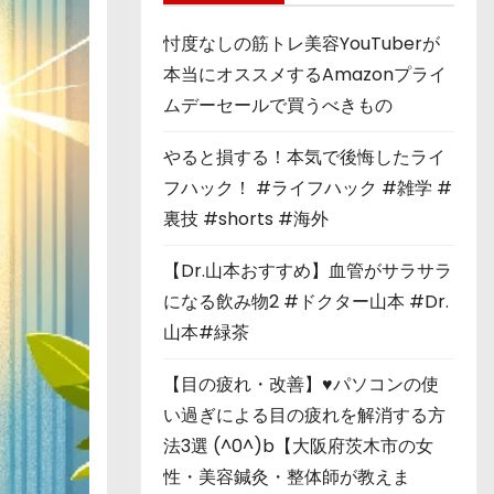
忖度なしの筋トレ美容YouTuberが
本当にオススメするAmazonプライ
ムデーセールで買うべきもの
やると損する！本気で後悔したライ
フハック！ #ライフハック #雑学 #
裏技 #shorts #海外
【Dr.山本おすすめ】血管がサラサラ
になる飲み物2 #ドクター山本 #Dr.
山本#緑茶
【目の疲れ・改善】♥パソコンの使
い過ぎによる目の疲れを解消する方
法3選 (^0^)b【大阪府茨木市の女
性・美容鍼灸・整体師が教えま