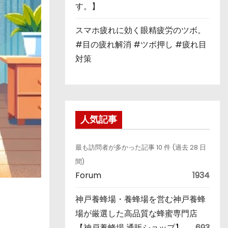
す。】
スマホ疲れに効く眼精疲労のツボ。
#目の疲れ解消 #ツボ押し #疲れ目
対策
人気記事
最も訪問者が多かった記事 10 件 (過去 28 日
間)
Forum
1934
神戸養蜂場・養蜂場を営む神戸養蜂
場が厳選した高品質な蜂蜜専門店
【神戸養蜂場 通販ショップ】
693