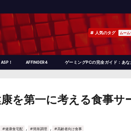
人気のタグ
ムーム
ASP！
AFFINGER4
ゲーミングPCの完全ガイド：あ
健康を第一に考える食事サ
,
,
,
#健康食宅配
#簡単調理
#高齢者向け食事