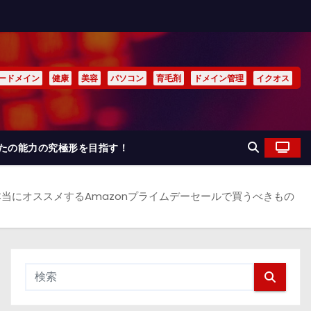
ードメイン
健康
美容
パソコン
育毛剤
ドメイン管理
イクオス
なたの能力の究極形を目指す！
が本当にオススメするAmazonプライムデーセールで買うべきもの