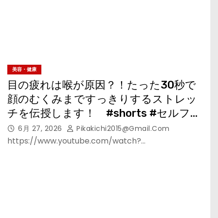
美容・健康
目の疲れは喉が原因？！たった30秒で
顔のむくみまですっきりするストレッ
チを伝授します！ #shorts #セルフケ
ア #健康 #眼精疲労 #目の疲れ #山内義
6月 27, 2026
Pikakichi2015@gmail.com
弘
https://www.youtube.com/watch?…