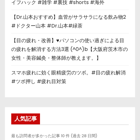
イフハック #雑学 #裏技 #shorts #海外
【Dr.山本おすすめ】血管がサラサラになる飲み物2
#ドクター山本 #Dr.山本#緑茶
【目の疲れ・改善】♥パソコンの使い過ぎによる目
の疲れを解消する方法3選 (^0^)b【大阪府茨木市の
女性・美容鍼灸・整体師が教えます。】
スマホ疲れに効く眼精疲労のツボ。#目の疲れ解消
#ツボ押し #疲れ目対策
人気記事
最も訪問者が多かった記事 10 件 (過去 28 日間)