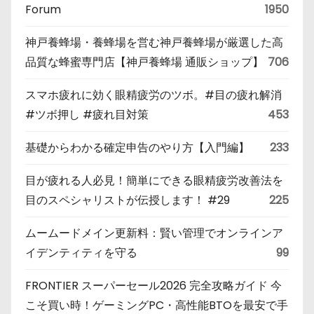
Forum
1950
神戸養蜂場・養蜂場を営む神戸養蜂場が厳選した高
品質な蜂蜜専門店【神戸養蜂場 通販ショップ】
706
スマホ疲れに効く眼精疲労のツボ。#目の疲れ解消
#ツボ押し #疲れ目対策
453
基礎からわかる確定申告のやり方【入門編】
233
目が疲れる人必見！簡単にできる眼精疲労改善法を
目のスペシャリストが伝授します！ #29
225
ムームードメイン更新料：賢い管理でオンラインア
イデンティティを守る
99
FRONTIER スーパーセール2026 完全攻略ガイド 今
こそ買い時！ゲーミングPC・高性能BTOを最安で手