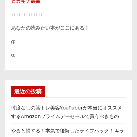
ピカキチ叢書
↑↑↑↑↑↑↑↑↑↑↑↑↑
あなたの読みたい本がここにある！
g:
a:
最近の投稿
忖度なしの筋トレ美容YouTuberが本当にオススメ
するAmazonプライムデーセールで買うべきもの
やると損する！本気で後悔したライフハック！ #ラ