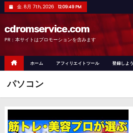
コ
金. 8月 7th, 2026
12:09:50 PM
ン
テ
cdromservice.com
ン
ツ
PR：本サイトはプロモーションを含みます
へ
ス
キ
ホーム
アフィリエイトツール
登録しよう
ッ
プ
パソコン