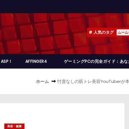
人気のタグ
ムーム
ASP！
AFFINGER4
ゲーミングPCの完全ガイド：あ
ホーム
忖度なしの筋トレ美容YouTuber
美容・健康