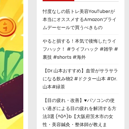
忖度なしの筋トレ美容YouTuberが
本当にオススメするAmazonプライ
ムデーセールで買うべきもの
やると損する！本気で後悔したライ
フハック！ #ライフハック #雑学 #
裏技 #shorts #海外
【Dr.山本おすすめ】血管がサラサラ
になる飲み物2 #ドクター山本 #Dr.
山本#緑茶
【目の疲れ・改善】♥パソコンの使
い過ぎによる目の疲れを解消する方
法3選 (^0^)b【大阪府茨木市の女
性・美容鍼灸・整体師が教えま