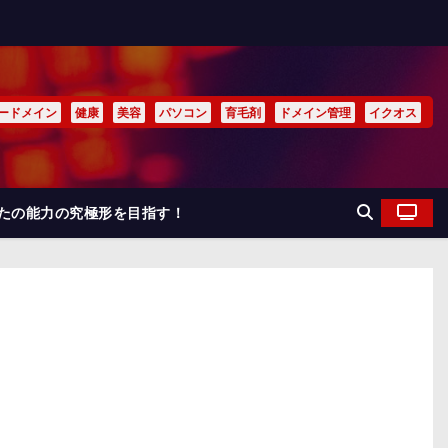
ードメイン
健康
美容
パソコン
育毛剤
ドメイン管理
イクオス
なたの能力の究極形を目指す！