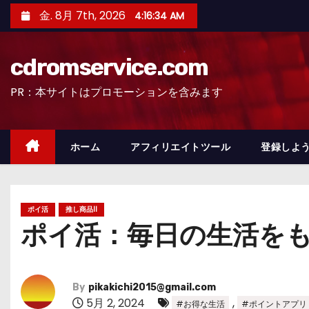
コ
金. 8月 7th, 2026
4:16:36 AM
ン
テ
cdromservice.com
ン
ツ
PR：本サイトはプロモーションを含みます
へ
ス
キ
ホーム
アフィリエイトツール
登録しよう
ッ
プ
ポイ活
推し商品II
ポイ活：毎日の生活を
By
pikakichi2015@gmail.com
5月 2, 2024
,
#お得な生活
#ポイントアプリ