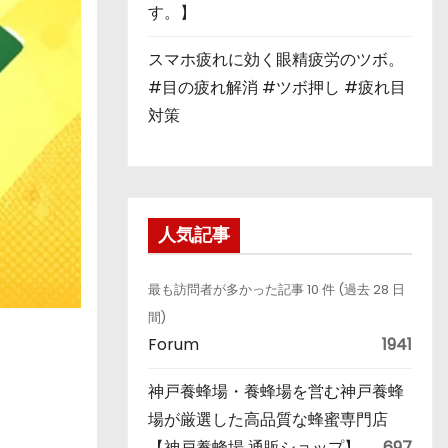
す。】
スマホ疲れに効く眼精疲労のツボ。
#目の疲れ解消 #ツボ押し #疲れ目
対策
人気記事
最も訪問者が多かった記事 10 件 (過去 28 日
間)
Forum
1941
神戸養蜂場・養蜂場を営む神戸養蜂
場が厳選した高品質な蜂蜜専門店
【神戸養蜂場 通販ショップ】
697