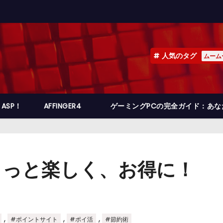
人気のタグ
ムーム
ASP！
AFFINGER4
ゲーミングPCの完全ガイド：あ
もっと楽しく、お得に！
,
,
,
#ポイントサイト
#ポイ活
#節約術