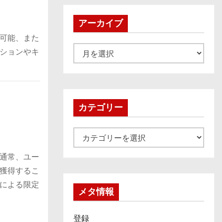
アーカイブ
可能、また
ア
ションやキ
ー
カ
イ
ブ
カテゴリー
カ
テ
通常、ユー
ゴ
獲得するこ
リ
による限定
ー
メタ情報
登録