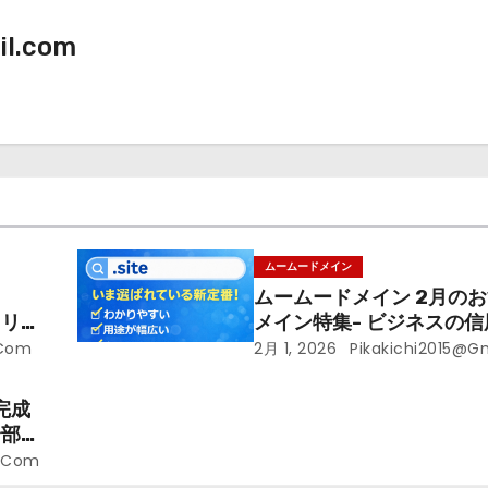
il.com
ムームードメイン
ムームードメイン 2月の
リリー
メイン特集- ビジネスの
ドメ
――そのすべての起点と
.com
2月 1, 2026
Pikakichi2015@g
自ドメイン
完成
全部ま
l.com