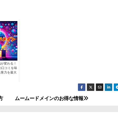
識が変わる！
プの口コミを味
集客力を最大
！
方
ムームードメインのお得な情報