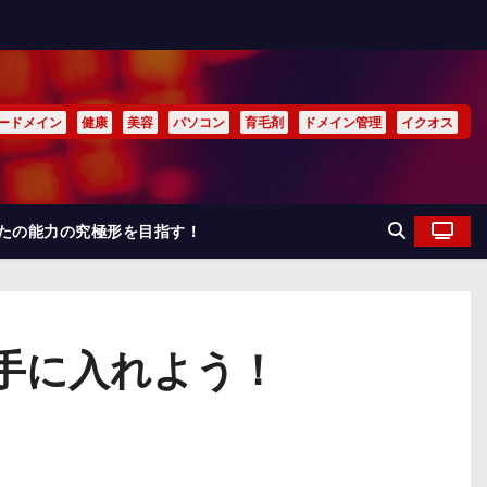
ードメイン
健康
美容
パソコン
育毛剤
ドメイン管理
イクオス
なたの能力の究極形を目指す！
手に入れよう！