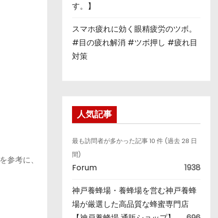
す。】
スマホ疲れに効く眼精疲労のツボ。
#目の疲れ解消 #ツボ押し #疲れ目
対策
人気記事
最も訪問者が多かった記事 10 件 (過去 28 日
間)
を参考に、
Forum
1938
神戸養蜂場・養蜂場を営む神戸養蜂
場が厳選した高品質な蜂蜜専門店
【神戸養蜂場 通販ショップ】
696