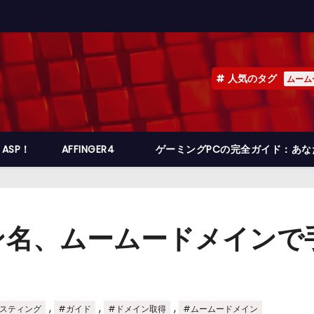
人気のタグ
ムーム
ASP！
AFFINGER4
ゲーミングPCの完全ガイド：あ
ン名、ムームードメインで
,
,
,
スティング
#ガイド
#ドメイン取得
#ムームードメイン