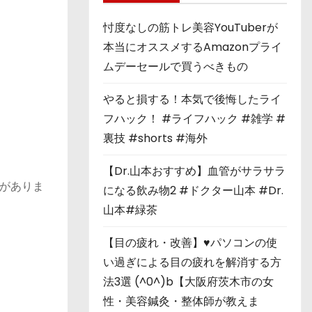
忖度なしの筋トレ美容YouTuberが
本当にオススメするAmazonプライ
ムデーセールで買うべきもの
やると損する！本気で後悔したライ
フハック！ #ライフハック #雑学 #
裏技 #shorts #海外
【Dr.山本おすすめ】血管がサラサラ
がありま
になる飲み物2 #ドクター山本 #Dr.
山本#緑茶
【目の疲れ・改善】♥パソコンの使
い過ぎによる目の疲れを解消する方
法3選 (^0^)b【大阪府茨木市の女
性・美容鍼灸・整体師が教えま