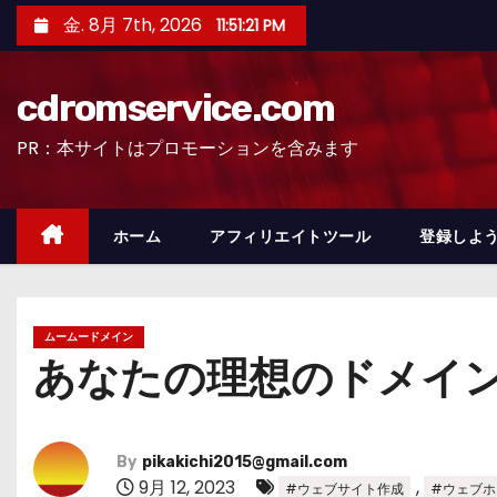
コ
金. 8月 7th, 2026
11:51:22 PM
ン
テ
cdromservice.com
ン
ツ
PR：本サイトはプロモーションを含みます
へ
ス
キ
ホーム
アフィリエイトツール
登録しよう
ッ
プ
ムームードメイン
あなたの理想のドメイ
By
pikakichi2015@gmail.com
9月 12, 2023
,
#ウェブサイト作成
#ウェブホ