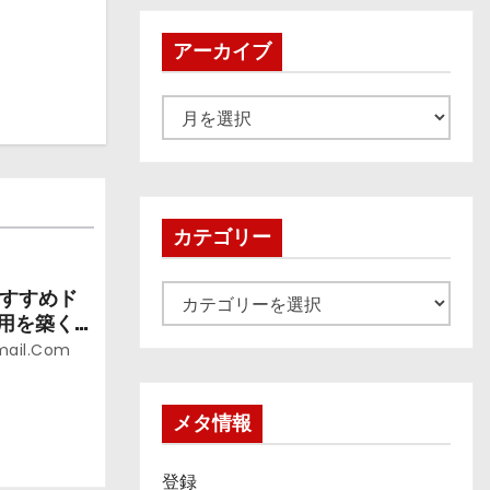
アーカイブ
ア
ー
カ
イ
ブ
カテゴリー
カ
おすすめド
信用を築く
テ
なるのが独
mail.com
ゴ
リ
ー
メタ情報
登録