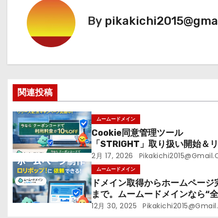
ナ
By
pikakichi2015@gma
ビ
ゲ
ー
シ
関連投稿
ョ
ムームードメイン
ン
Cookie同意管理ツール
「STRIGHT」取り扱い開始＆
ス記念キャンペーン【ムームー
2月 17, 2026
Pikakichi2015@gmail
イン】
ムームードメイン
ドメイン取得からホームページ
まで。ムームードメインなら“
とめて”安心スタート
12月 30, 2025
Pikakichi2015@gmai