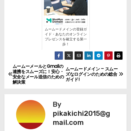
ムームードメインの登録ガ
イド・あなたのオンライン
プレゼンスを確立する第一
歩！
ムームーメールとGmailの
投
ムームードメイン – スムー
連携をスムーズに！安心・
ズなログインのための総合
安全なメール送信のための
稿
ガイド!
解決策
ナ
By
ビ
pikakichi2015@g
ゲ
mail.com
ー