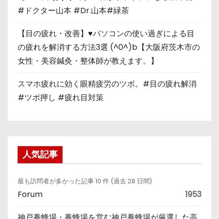
#ドクター山本 #Dr.山本#緑茶
【目の疲れ・改善】♥パソコンの使い過ぎによる目
の疲れを解消する方法3選 (^0^)b【大阪府茨木市の
女性・美容鍼灸・整体師が教えます。】
スマホ疲れに効く眼精疲労のツボ。#目の疲れ解消
#ツボ押し #疲れ目対策
人気記事
最も訪問者が多かった記事 10 件 (過去 28 日間)
Forum
1953
神戸養蜂場・養蜂場を営む神戸養蜂場が厳選した高