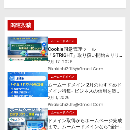
シ
ョ
関連投稿
ン
ムームードメイン
Cookie同意管理ツール
「STRIGHT」取り扱い開始＆リリ
ース記念キャンペーン【ムームード
2月 17, 2026
メイン】
Pikakichi2015@gmail.com
ムームードメイン
ムームードメイン 2月のおすすめド
メイン特集- ビジネスの信用を築く
――そのすべての起点となるのが独
2月 1, 2026
自ドメイン
Pikakichi2015@gmail.com
ムームードメイン
ドメイン取得からホームページ完成
まで。ムームードメインなら“全部