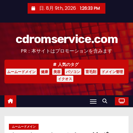
コ
日. 8月 9th, 2026
1:26:35 PM
ン
テ
ン
cdromservice.com
ツ
へ
PR：本サイトはプロモーションを含みます
ス
キ
人気のタグ
ッ
ムームードメイン
健康
美容
パソコン
育毛剤
ドメイン管理
プ
イクオス
ムームードメイン