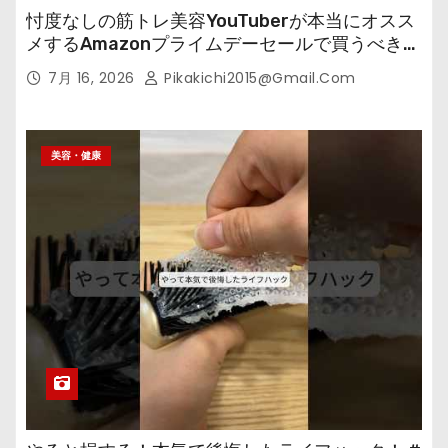
忖度なしの筋トレ美容YouTuberが本当にオスス
メするAmazonプライムデーセールで買うべきも
の
7月 16, 2026
Pikakichi2015@gmail.com
美容・健康