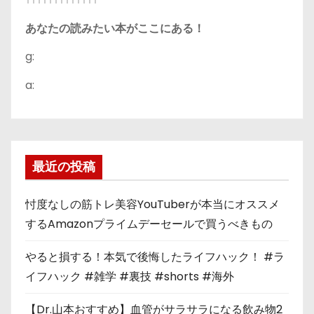
あなたの読みたい本がここにある！
g:
a:
最近の投稿
忖度なしの筋トレ美容YouTuberが本当にオススメ
するAmazonプライムデーセールで買うべきもの
やると損する！本気で後悔したライフハック！ #ラ
イフハック #雑学 #裏技 #shorts #海外
【Dr.山本おすすめ】血管がサラサラになる飲み物2