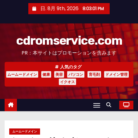
コ
日. 8月 9th, 2026
8:03:03 PM
ン
テ
ン
cdromservice.com
ツ
へ
PR：本サイトはプロモーションを含みます
ス
キ
人気のタグ
ッ
ムームードメイン
健康
美容
パソコン
育毛剤
ドメイン管理
プ
イクオス
ムームードメイン