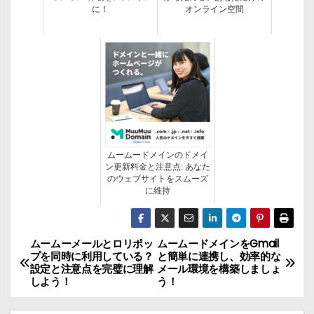
に！
オンライン空間
ムームードメインのドメイ
ン更新料金と注意点: あなた
のウェブサイトをスムーズ
に維持
ムームーメールとロリポッ
ムームードメインをGmail
投
プを同時に利用している？
と簡単に連携し、効率的な
設定と注意点を完璧に理解
メール環境を構築しましょ
稿
しよう！
う！
ナ