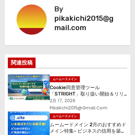
By
ビ
pikakichi2015@g
ゲ
mail.com
ー
シ
ョ
関連投稿
ン
ムームードメイン
Cookie同意管理ツール
「STRIGHT」取り扱い開始＆リリ
ース記念キャンペーン【ムームード
2月 17, 2026
メイン】
Pikakichi2015@gmail.com
ムームードメイン
ムームードメイン 2月のおすすめド
メイン特集- ビジネスの信用を築く