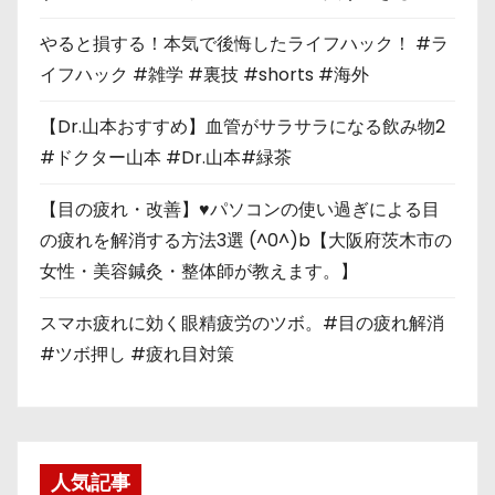
やると損する！本気で後悔したライフハック！ #ラ
イフハック #雑学 #裏技 #shorts #海外
【Dr.山本おすすめ】血管がサラサラになる飲み物2
#ドクター山本 #Dr.山本#緑茶
【目の疲れ・改善】♥パソコンの使い過ぎによる目
の疲れを解消する方法3選 (^0^)b【大阪府茨木市の
女性・美容鍼灸・整体師が教えます。】
スマホ疲れに効く眼精疲労のツボ。#目の疲れ解消
#ツボ押し #疲れ目対策
人気記事