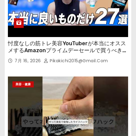
忖度なしの筋トレ美容YouTuberが本当にオスス
メするAmazonプライムデーセールで買うべきも
の
7月 16, 2026
Pikakichi2015@gmail.com
美容・健康