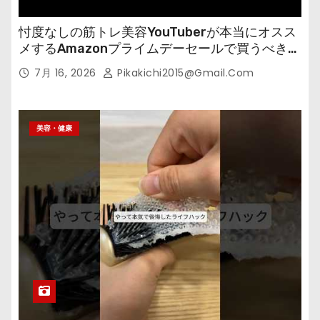
忖度なしの筋トレ美容YouTuberが本当にオスス
メするAmazonプライムデーセールで買うべきも
の
7月 16, 2026
Pikakichi2015@gmail.com
美容・健康