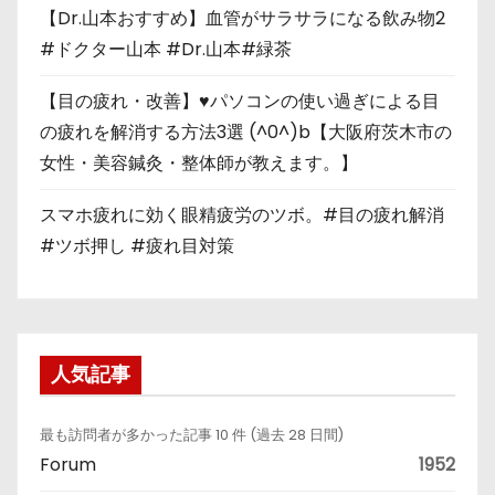
【Dr.山本おすすめ】血管がサラサラになる飲み物2
#ドクター山本 #Dr.山本#緑茶
【目の疲れ・改善】♥パソコンの使い過ぎによる目
の疲れを解消する方法3選 (^0^)b【大阪府茨木市の
女性・美容鍼灸・整体師が教えます。】
スマホ疲れに効く眼精疲労のツボ。#目の疲れ解消
#ツボ押し #疲れ目対策
人気記事
最も訪問者が多かった記事 10 件 (過去 28 日間)
Forum
1952