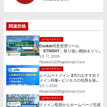
ー
シ
ョ
関連投稿
ン
ムームードメイン
Cookie同意管理ツール
「STRIGHT」取り扱い開始＆リリ
ース記念キャンペーン【ムームード
2月 17, 2026
メイン】
Pikakichi2015@gmail.com
ムームードメイン
ムームードメイン 2月のおすすめド
メイン特集- ビジネスの信用を築く
――そのすべての起点となるのが独
2月 1, 2026
自ドメイン
Pikakichi2015@gmail.com
ムームードメイン
ドメイン取得からホームページ完成