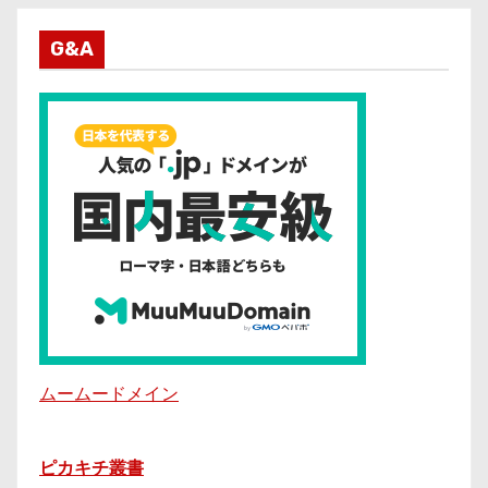
G&A
ムームードメイン
ピカキチ叢書