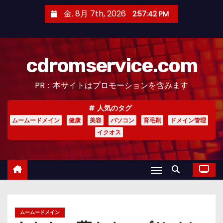
コ
金. 8月 7th, 2026
2:57:44 PM
ン
テ
ン
cdromservice.com
ツ
へ
PR：本サイトはプロモーションを含みます
ス
キ
人気のタグ
ッ
ムームードメイン
健康
美容
パソコン
育毛剤
ドメイン管理
プ
イクオス
ムームードメイン