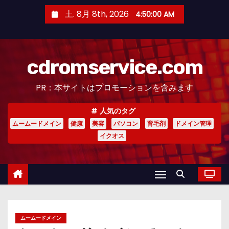
コ
土. 8月 8th, 2026
4:50:02 AM
ン
テ
ン
cdromservice.com
ツ
へ
PR：本サイトはプロモーションを含みます
ス
キ
人気のタグ
ッ
ムームードメイン
健康
美容
パソコン
育毛剤
ドメイン管理
プ
イクオス
ムームードメイン