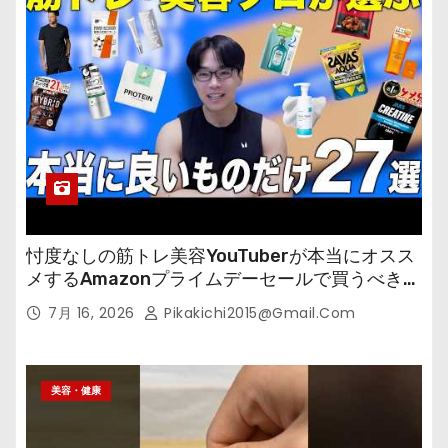
忖度なしの筋トレ美容YouTuberが本当にオスス
メするAmazonプライムデーセールで買うべきも
の
7月 16, 2026
Pikakichi2015@gmail.com
美容・健康