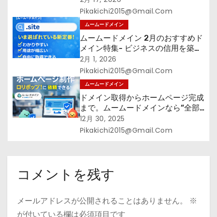
メイン】
Pikakichi2015@gmail.com
ムームードメイン
ムームードメイン 2月のおすすめド
メイン特集- ビジネスの信用を築く
――そのすべての起点となるのが独
2月 1, 2026
自ドメイン
Pikakichi2015@gmail.com
ムームードメイン
ドメイン取得からホームページ完成
まで。ムームードメインなら“全部
まとめて”安心スタート
12月 30, 2025
Pikakichi2015@gmail.com
コメントを残す
メールアドレスが公開されることはありません。
※
が付いている欄は必須項目です