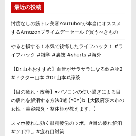
最近の投稿
忖度なしの筋トレ美容YouTuberが本当にオススメ
するAmazonプライムデーセールで買うべきもの
やると損する！本気で後悔したライフハック！ #ラ
イフハック #雑学 #裏技 #shorts #海外
【Dr.山本おすすめ】血管がサラサラになる飲み物2
#ドクター山本 #Dr.山本#緑茶
【目の疲れ・改善】♥パソコンの使い過ぎによる目
の疲れを解消する方法3選 (^0^)b【大阪府茨木市の
女性・美容鍼灸・整体師が教えます。】
スマホ疲れに効く眼精疲労のツボ。#目の疲れ解消
#ツボ押し #疲れ目対策