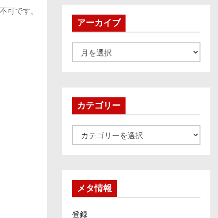
不可です。
アーカイブ
ア
ー
カ
イ
ブ
カテゴリー
カ
テ
ゴ
リ
ー
メタ情報
登録