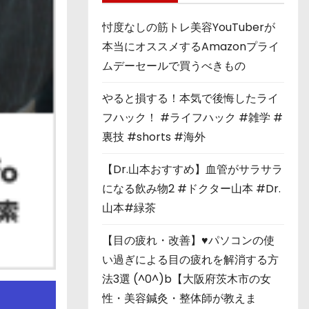
忖度なしの筋トレ美容YouTuberが
本当にオススメするAmazonプライ
ムデーセールで買うべきもの
やると損する！本気で後悔したライ
フハック！ #ライフハック #雑学 #
裏技 #shorts #海外
【Dr.山本おすすめ】血管がサラサラ
になる飲み物2 #ドクター山本 #Dr.
山本#緑茶
【目の疲れ・改善】♥パソコンの使
い過ぎによる目の疲れを解消する方
法3選 (^0^)b【大阪府茨木市の女
性・美容鍼灸・整体師が教えま