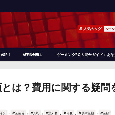
人気のタグ
ムーム
ASP！
AFFINGER4
ゲーミングPCの完全ガイド：あ
額とは？費用に関する疑問
,
,
,
,
,
,
イン
#企業名
#入札
#法人名
#落札
#請求金額
#金額