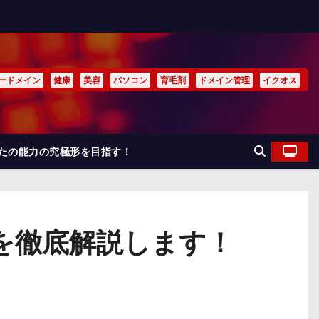
ードメイン
健康
美容
パソコン
育毛剤
ドメイン管理
イクオス
なたの能力の究極形を目指す！
を徹底解説します！