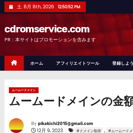
コ
土. 8月 8th, 2026
12:50:54 PM
ン
テ
cdromservice.com
ン
ツ
PR：本サイトはプロモーションを含みます
へ
ス
キ
ホーム
アフィリエイトツール
登録しよう
ッ
プ
ムームードメイン
ムームードメインの金
By
pikakichi2015@gmail.com
12月 9, 2023
,
#ドメイン取得
#ムームードメ