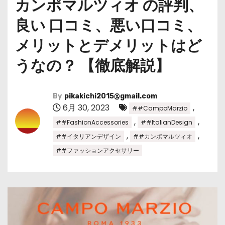
カンポマルツィオ の評判、
良い 口コミ、悪い口コミ、
メリットとデメリットはど
うなの？ 【徹底解説】
By
pikakichi2015@gmail.com
6月 30, 2023
,
##CampoMarzio
,
,
##FashionAccessories
##ItalianDesign
,
,
##イタリアンデザイン
##カンポマルツィオ
##ファッションアクセサリー