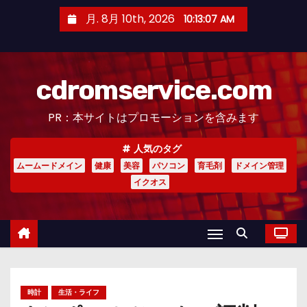
コ
月. 8月 10th, 2026
10:13:08 AM
ン
テ
ン
cdromservice.com
ツ
へ
PR：本サイトはプロモーションを含みます
ス
キ
人気のタグ
ッ
ムームードメイン
健康
美容
パソコン
育毛剤
ドメイン管理
プ
イクオス
時計
生活・ライフ