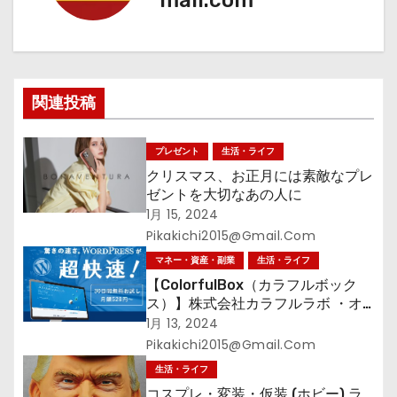
ー
シ
ョ
関連投稿
ン
プレゼント
生活・ライフ
クリスマス、お正月には素敵なプレ
ゼントを大切なあの人に
1月 15, 2024
Pikakichi2015@gmail.com
マネー・資産・副業
生活・ライフ
【ColorfulBox（カラフルボック
ス）】株式会社カラフルラボ ・オ
ールインワンの超快速レンタルサー
1月 13, 2024
バーWelcomeキャンペーン！
Pikakichi2015@gmail.com
生活・ライフ
コスプレ・変装・仮装 (ホビー) ラ