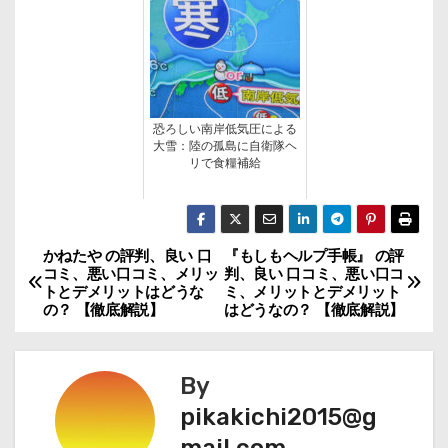
恐ろしい南岸低気圧による
大雪：陸の孤島に自衛隊ヘ
リで食糧補給
かねたや の評判、良い 口
『もしもヘルプ手帳』 の評
投
コミ、悪い口コミ、メリッ
判、良い 口コミ、悪い口コ
トとデメリットはどうな
ミ、メリットとデメリット
稿
の？ 【徹底解説】
はどうなの？ 【徹底解説】
ナ
By
ビ
pikakichi2015@g
ゲ
mail.com