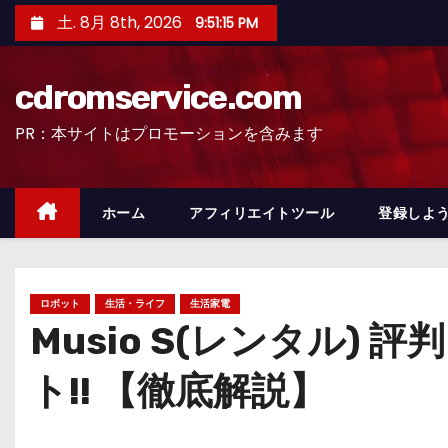
コ
土. 8月 8th, 2026
9:51:17 PM
ン
テ
cdromservice.com
ン
ツ
PR：本サイトはプロモーションを含みます
へ
ス
キ
ホーム
アフィリエイトツール
登録しよう
ッ
プ
ロボット
生活・ライフ
生活家電
Musio S(レンタル
ト!! 【徹底解説】