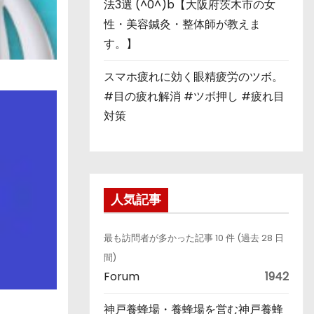
法3選 (^0^)b【大阪府茨木市の女
性・美容鍼灸・整体師が教えま
す。】
スマホ疲れに効く眼精疲労のツボ。
#目の疲れ解消 #ツボ押し #疲れ目
対策
人気記事
最も訪問者が多かった記事 10 件 (過去 28 日
間)
Forum
1942
神戸養蜂場・養蜂場を営む神戸養蜂