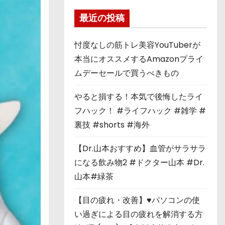
最近の投稿
忖度なしの筋トレ美容YouTuberが
本当にオススメするAmazonプライ
ムデーセールで買うべきもの
やると損する！本気で後悔したライ
フハック！ #ライフハック #雑学 #
裏技 #shorts #海外
【Dr.山本おすすめ】血管がサラサラ
になる飲み物2 #ドクター山本 #Dr.
山本#緑茶
【目の疲れ・改善】♥パソコンの使
い過ぎによる目の疲れを解消する方