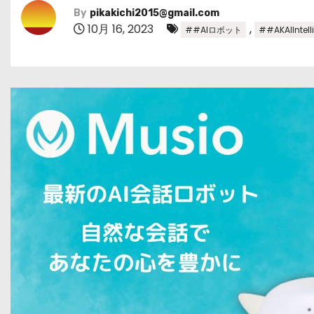
By
pikakichi2015@gmail.com
10月 16, 2023
,
##AIロボット
##AKAIIntell