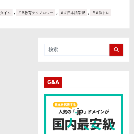
,
,
,
スタイム
##教育テクノロジー
##日本語学習
##脳トレ
G&A