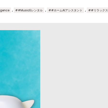
,
,
,
igence
##MusioSレンタル
##ホームAIアシスタント
##リラック