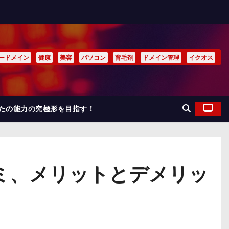
ードメイン
健康
美容
パソコン
育毛剤
ドメイン管理
イクオス
なたの能力の究極形を目指す！
口コミ、メリットとデメリッ