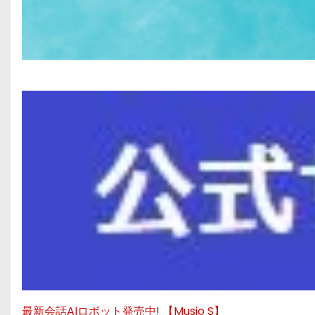
最新会話AIロボット発売中! 【Musio S】