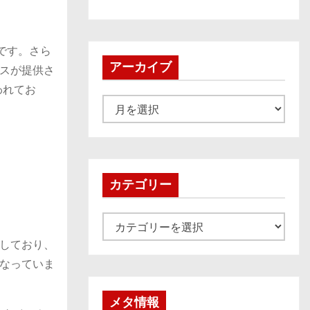
です。さら
アーカイブ
スが提供さ
われてお
ア
ー
カ
イ
ブ
カテゴリー
カ
テ
しており、
ゴ
なっていま
リ
ー
メタ情報