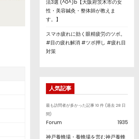
法3選 (^0^)b【大阪府茨木市の女
性・美容鍼灸・整体師が教えま
す。】
スマホ疲れに効く眼精疲労のツボ。
#目の疲れ解消 #ツボ押し #疲れ目
対策
人気記事
最も訪問者が多かった記事 10 件 (過去 28 日
間)
Forum
1935
神戸養蜂場・養蜂場を営む神戸養蜂