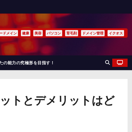
ードメイン
健康
美容
パソコン
育毛剤
ドメイン管理
イクオス
なたの能力の究極形を目指す！
リットとデメリットはど