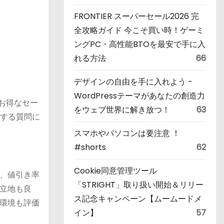
FRONTIER スーパーセール2026 完
全攻略ガイド 今こそ買い時！ゲーミ
ングPC・高性能BTOを最安で手に入
れる方法
66
デザインの自由を手に入れよう -
WordPressテーマがあなたの創造力
お得なセー
をウェブ世界に解き放つ！
63
関する質問に
スマホやパソコンは要注意 ！
#shorts
62
Cookie同意管理ツール
、値引き率
「STRIGHT」取り扱い開始＆リリー
立地も良
ス記念キャンペーン【ムームードメ
環境も評価
イン】
57