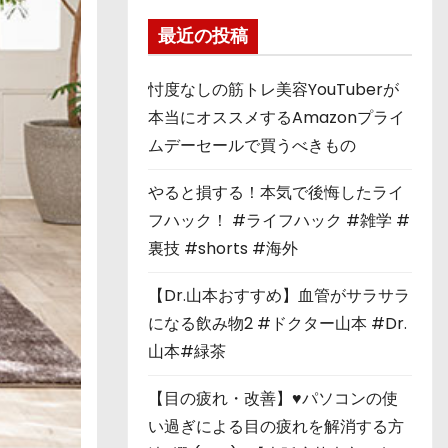
最近の投稿
忖度なしの筋トレ美容YouTuberが
本当にオススメするAmazonプライ
ムデーセールで買うべきもの
やると損する！本気で後悔したライ
フハック！ #ライフハック #雑学 #
裏技 #shorts #海外
【Dr.山本おすすめ】血管がサラサラ
になる飲み物2 #ドクター山本 #Dr.
山本#緑茶
【目の疲れ・改善】♥パソコンの使
い過ぎによる目の疲れを解消する方