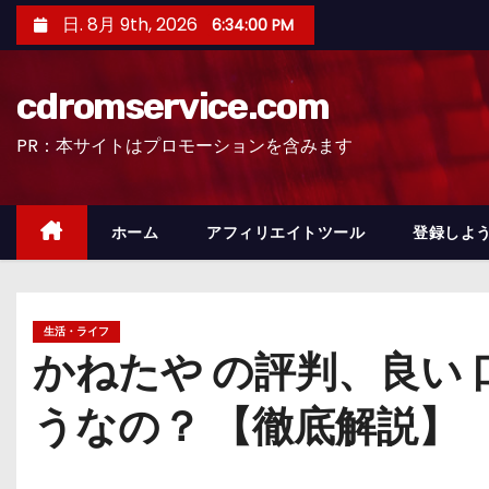
コ
日. 8月 9th, 2026
6:34:01 PM
ン
テ
cdromservice.com
ン
ツ
PR：本サイトはプロモーションを含みます
へ
ス
キ
ホーム
アフィリエイトツール
登録しよう
ッ
プ
生活・ライフ
かねたや の評判、良い
うなの？ 【徹底解説】