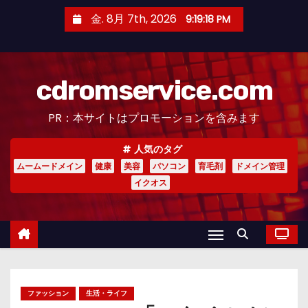
コ
金. 8月 7th, 2026
9:19:20 PM
ン
テ
ン
cdromservice.com
ツ
へ
PR：本サイトはプロモーションを含みます
ス
キ
人気のタグ
ッ
ムームードメイン
健康
美容
パソコン
育毛剤
ドメイン管理
プ
イクオス
ファッション
生活・ライフ