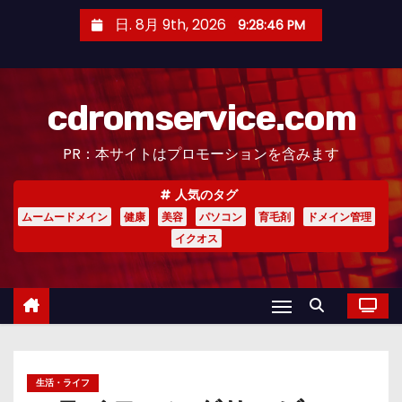
コ
日. 8月 9th, 2026
9:28:47 PM
ン
テ
ン
cdromservice.com
ツ
へ
PR：本サイトはプロモーションを含みます
ス
キ
人気のタグ
ッ
ムームードメイン
健康
美容
パソコン
育毛剤
ドメイン管理
プ
イクオス
生活・ライフ