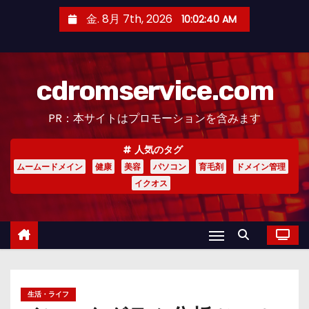
コ
金. 8月 7th, 2026
10:02:41 AM
ン
テ
ン
cdromservice.com
ツ
へ
PR：本サイトはプロモーションを含みます
ス
キ
人気のタグ
ッ
ムームードメイン
健康
美容
パソコン
育毛剤
ドメイン管理
プ
イクオス
生活・ライフ