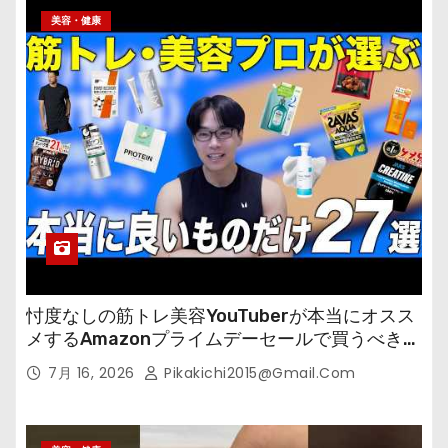
美容・健康
忖度なしの筋トレ美容YouTuberが本当にオスス
メするAmazonプライムデーセールで買うべきも
の
7月 16, 2026
Pikakichi2015@gmail.com