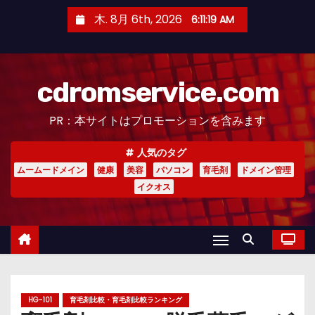
コ
木. 8月 6th, 2026
6:11:20 AM
ン
テ
ン
cdromservice.com
ツ
へ
PR：本サイトはプロモーションを含みます
ス
キ
人気のタグ
ッ
ムームードメイン
健康
美容
パソコン
育毛剤
ドメイン管理
プ
イクオス
HG-101
育毛剤比較・育毛剤比較ランキング