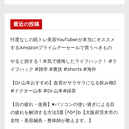
最近の投稿
忖度なしの筋トレ美容YouTuberが本当にオススメ
するAmazonプライムデーセールで買うべきもの
やると損する！本気で後悔したライフハック！ #ラ
イフハック #雑学 #裏技 #shorts #海外
【Dr.山本おすすめ】血管がサラサラになる飲み物2
#ドクター山本 #Dr.山本#緑茶
【目の疲れ・改善】♥パソコンの使い過ぎによる目
の疲れを解消する方法3選 (^0^)b【大阪府茨木市の
女性・美容鍼灸・整体師が教えます。】