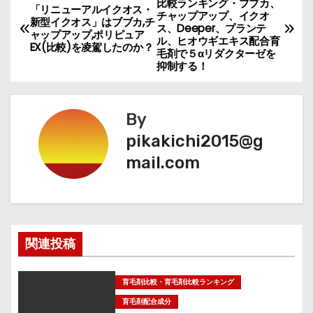
比較ランキング・ブブカ、
「リニューアルイクオス・
チャップアップ、イクオ
稿
新型イクオス」はブブカ,チ
ス、Deeper、プランテ
ャップアップ,ポリピュア
ル、ヒオウギエキス配合育
EX(比較)を凌駕したのか？
ナ
毛剤で５αリダクターゼを
抑制する！
ビ
ゲ
By
pikakichi2015@g
ー
mail.com
シ
ョ
ン
関連投稿
育毛剤比較・育毛剤比較ランキング
育毛剤配合成分