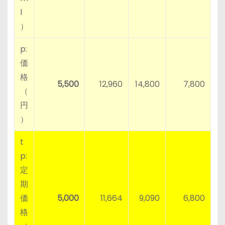
l
）
p:
価
格
5,500
12,960
14,800
7,800
（
円
）
t
p:
定
期
価
5,000
11,664
9,090
6,800
格