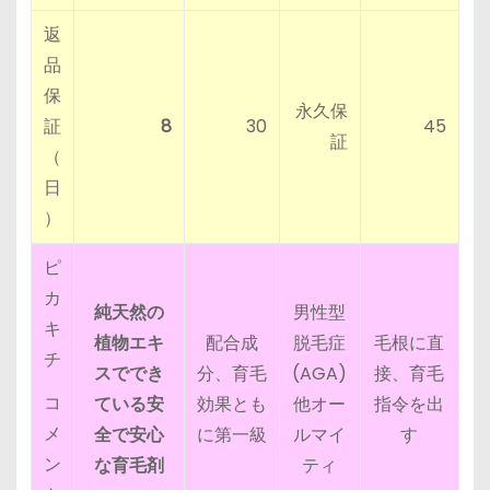
返
品
保
永久保
証
8
30
45
証
（
日
）
ピ
カ
純天然の
男性型
キ
植物エキ
配合成
脱毛症
毛根に直
チ
スででき
分、育毛
(AGA)
接、育毛
コ
ている安
効果とも
他オー
指令を出
メ
全で安心
に第一級
ルマイ
す
ン
な育毛剤
ティ