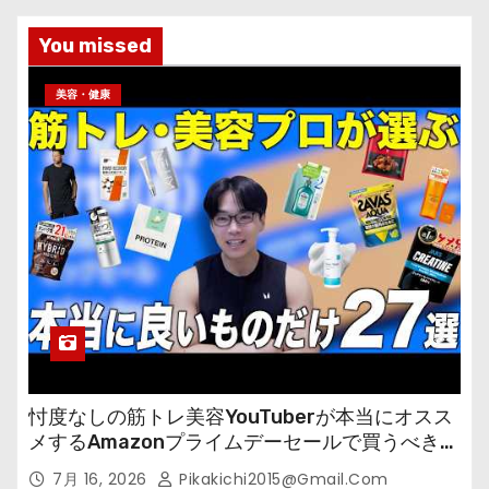
You missed
美容・健康
忖度なしの筋トレ美容YouTuberが本当にオスス
メするAmazonプライムデーセールで買うべきも
の
7月 16, 2026
Pikakichi2015@gmail.com