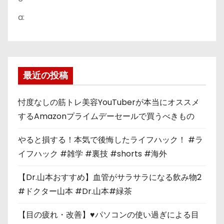
a:
最近の投稿
忖度なしの筋トレ美容YouTuberが本当にオススメ
するAmazonプライムデーセールで買うべきもの
やると損する！本気で後悔したライフハック！ #ラ
イフハック #雑学 #裏技 #shorts #海外
【Dr.山本おすすめ】血管がサラサラになる飲み物2
#ドクター山本 #Dr.山本#緑茶
【目の疲れ・改善】♥パソコンの使い過ぎによる目