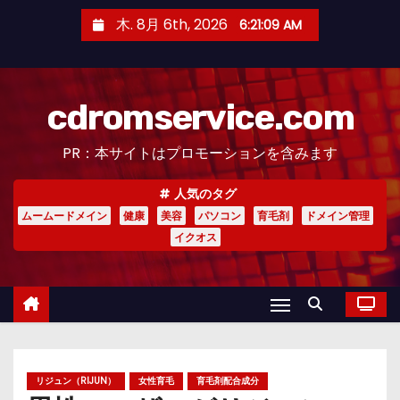
コ
木. 8月 6th, 2026
6:21:10 AM
ン
テ
ン
cdromservice.com
ツ
へ
PR：本サイトはプロモーションを含みます
ス
キ
人気のタグ
ッ
ムームードメイン
健康
美容
パソコン
育毛剤
ドメイン管理
プ
イクオス
リジュン（RIJUN）
女性育毛
育毛剤配合成分