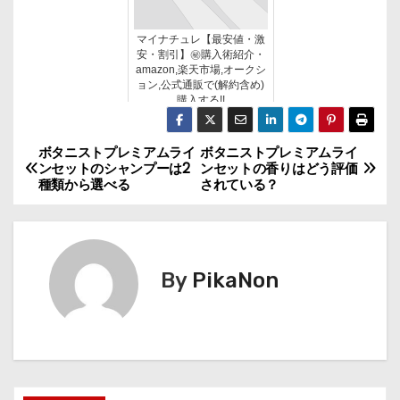
マイナチュレ【最安値・激
安・割引】㊙購入術紹介・
amazon,楽天市場,オークシ
ョン,公式通販で(解約含め)
購入する!!
ボタニストプレミアムライ
ボタニストプレミアムライ
投
ンセットのシャンプーは2
ンセットの香りはどう評価
種類から選べる
されている？
稿
ナ
ビ
By
PikaNon
ゲ
ー
シ