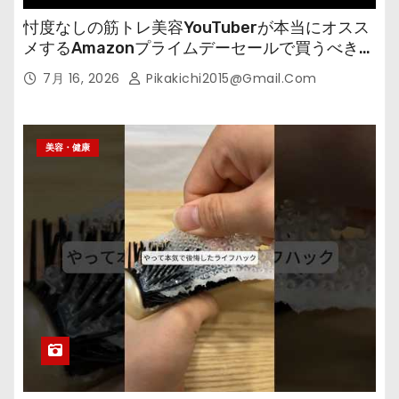
忖度なしの筋トレ美容YouTuberが本当にオスス
メするAmazonプライムデーセールで買うべきも
の
7月 16, 2026
Pikakichi2015@gmail.com
美容・健康