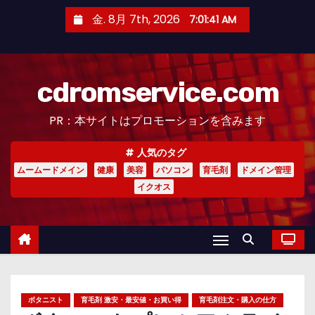
コ
金. 8月 7th, 2026
7:01:41 AM
ン
テ
ン
cdromservice.com
ツ
へ
PR：本サイトはプロモーションを含みます
ス
キ
人気のタグ
ッ
ムームードメイン
健康
美容
パソコン
育毛剤
ドメイン管理
プ
イクオス
ボタニスト
育毛剤 激安・最安値・お買い得
育毛剤注文・購入の仕方