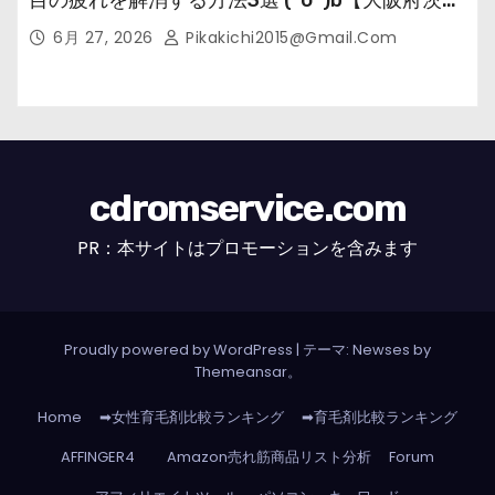
目の疲れを解消する方法3選 (^0^)b【大阪府茨木
市の女性・美容鍼灸・整体師が教えます。】
6月 27, 2026
Pikakichi2015@gmail.com
cdromservice.com
PR：本サイトはプロモーションを含みます
Proudly powered by WordPress
|
テーマ: Newses by
Themeansar
。
Home
➡女性育毛剤比較ランキング
➡育毛剤比較ランキング
AFFINGER4
Amazon売れ筋商品リスト分析
Forum