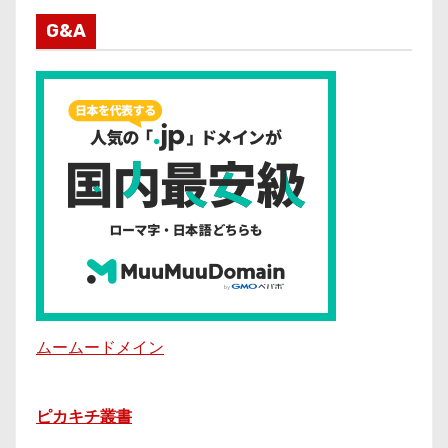
G&A
ムームードメイン
ピカキチ叢書