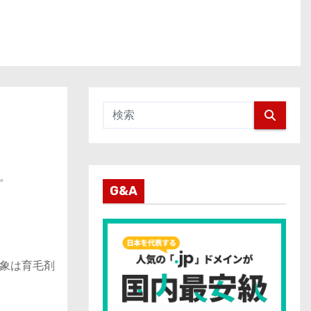
。
G&A
象は育毛剤