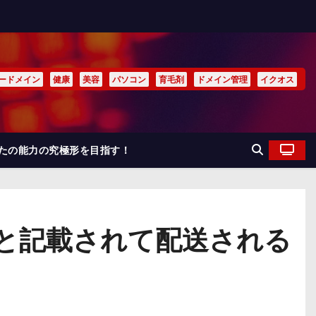
ードメイン
健康
美容
パソコン
育毛剤
ドメイン管理
イクオス
なたの能力の究極形を目指す！
と記載されて配送される