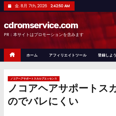
コ
金. 8月 7th, 2026
2:42:51 AM
ン
テ
cdromservice.com
ン
ツ
PR：本サイトはプロモーションを含みます
へ
ス
キ
ホーム
アフィリエイトツール
登録しよう
ッ
プ
ノコアヘアサポートスカルプエッセンス
ノコアヘアサポートス
のでバレにくい