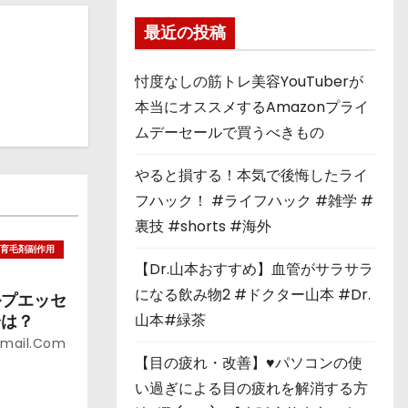
最近の投稿
忖度なしの筋トレ美容YouTuberが
本当にオススメするAmazonプライ
ムデーセールで買うべきもの
やると損する！本気で後悔したライ
フハック！ #ライフハック #雑学 #
裏技 #shorts #海外
育毛剤副作用
【Dr.山本おすすめ】血管がサラサラ
になる飲み物2 #ドクター山本 #Dr.
ルプエッセ
山本#緑茶
分は？
gmail.com
【目の疲れ・改善】♥パソコンの使
い過ぎによる目の疲れを解消する方