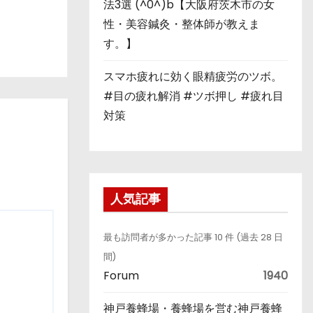
法3選 (^0^)b【大阪府茨木市の女
性・美容鍼灸・整体師が教えま
す。】
スマホ疲れに効く眼精疲労のツボ。
#目の疲れ解消 #ツボ押し #疲れ目
対策
人気記事
最も訪問者が多かった記事 10 件 (過去 28 日
間)
Forum
1940
神戸養蜂場・養蜂場を営む神戸養蜂