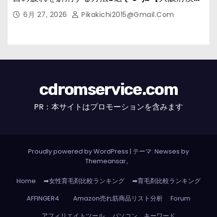
市の女性・美容鍼灸・整体師が教えます。】
6月 27, 2026
Pikakichi2015@gmail.com
cdromservice.com
PR：本サイトはプロモーションを含みます
Proudly powered by WordPress
|
テーマ: Newses by
Themeansar
。
Home
➡女性育毛剤比較ランキング
➡育毛剤比較ランキング
AFFINGER4
Amazon売れ筋商品リスト分析
Forum
アフィリエイトツール
パソコン キーワード