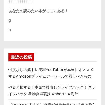
↑↑↑↑↑↑↑↑↑↑↑↑↑
あなたの読みたい本がここにある！
g:
a:
最近の投稿
忖度なしの筋トレ美容YouTuberが本当にオススメ
するAmazonプライムデーセールで買うべきもの
やると損する！本気で後悔したライフハック！ #ラ
イフハック #雑学 #裏技 #shorts #海外
【Dr.山本おすすめ】血管がサラサラになる飲み物2