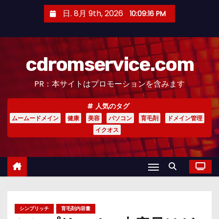
コ
日. 8月 9th, 2026
10:09:16 PM
ン
テ
ン
cdromservice.com
ツ
へ
PR：本サイトはプロモーションを含みます
ス
キ
人気のタグ
ッ
ムームードメイン
健康
美容
パソコン
育毛剤
ドメイン管理
プ
イクオス
シンプリッチ
育毛剤内容量