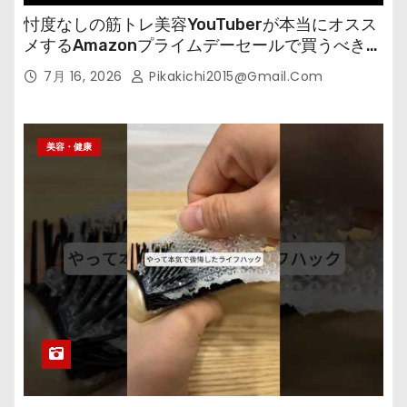
忖度なしの筋トレ美容YouTuberが本当にオスス
メするAmazonプライムデーセールで買うべきも
の
7月 16, 2026
Pikakichi2015@gmail.com
美容・健康