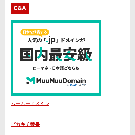
G&A
ムームードメイン
ピカキチ叢書