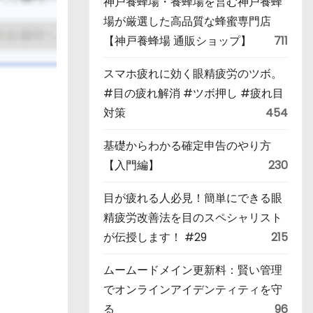
神戸養蜂場・養蜂場を営む神戸養蜂
場が厳選した高品質な蜂蜜専門店
【神戸養蜂場 通販ショップ】
711
スマホ疲れに効く眼精疲労のツボ。
#目の疲れ解消 #ツボ押し #疲れ目
対策
454
基礎からわかる確定申告のやり方
【入門編】
230
目が疲れる人必見！簡単にできる眼
精疲労改善法を目のスペシャリスト
が伝授します！ #29
215
ムームードメイン更新料：賢い管理
でオンラインアイデンティティを守
る
96