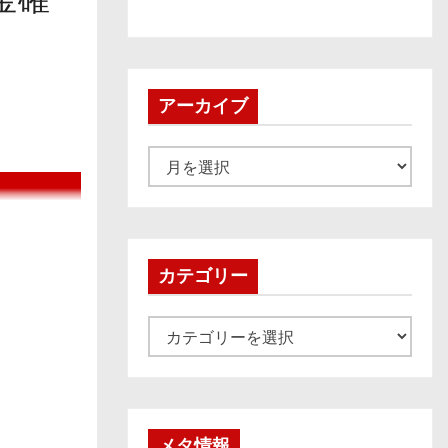
アーカイブ
ア
ー
カ
イ
ブ
カテゴリー
カ
テ
ゴ
リ
ー
メタ情報