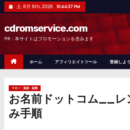
コ
土. 8月 8th, 2026
10:44:38 PM
ン
テ
cdromservice.com
ン
ツ
PR：本サイトはプロモーションを含みます
へ
ス
キ
ホーム
アフィリエイトツール
登録しよう
ッ
プ
マネー・資産・副業
お名前ドットコム__レ
み手順