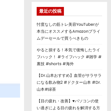
最近の投稿
忖度なしの筋トレ美容YouTuberが
本当にオススメするAmazonプライ
ムデーセールで買うべきもの
やると損する！本気で後悔したライ
フハック！ #ライフハック #雑学 #
裏技 #shorts #海外
【Dr.山本おすすめ】血管がサラサラ
になる飲み物2 #ドクター山本 #Dr.
山本#緑茶
【目の疲れ・改善】♥パソコンの使
い過ぎによる目の疲れを解消する方