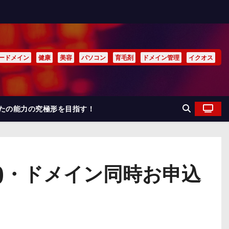
ードメイン
健康
美容
パソコン
育毛剤
ドメイン管理
イクオス
なたの能力の究極形を目指す！
)・ドメイン同時お申込