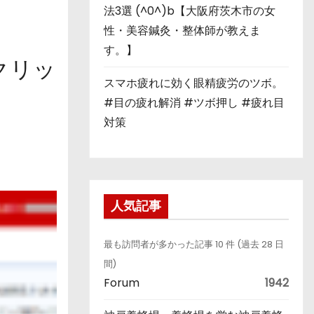
法3選 (^0^)b【大阪府茨木市の女
性・美容鍼灸・整体師が教えま
す。】
クリッ
スマホ疲れに効く眼精疲労のツボ。
#目の疲れ解消 #ツボ押し #疲れ目
対策
人気記事
最も訪問者が多かった記事 10 件 (過去 28 日
間)
Forum
1942