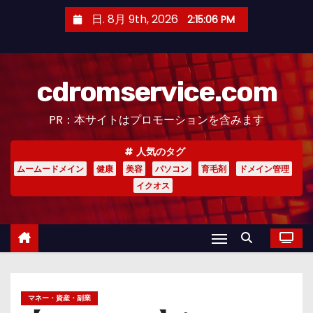
コ
日. 8月 9th, 2026
2:15:07 PM
ン
テ
ン
cdromservice.com
ツ
へ
PR：本サイトはプロモーションを含みます
ス
キ
人気のタグ
ッ
ムームードメイン
健康
美容
パソコン
育毛剤
ドメイン管理
プ
イクオス
マネー・資産・副業