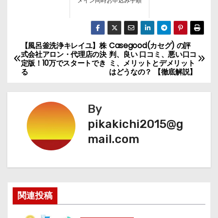
メイン同時お申込み手順
【風呂釜洗浄キレイユ】株
Casegood(カセグ) の評
投
式会社アロン・代理店の決
判、良い 口コミ、悪い口コ
定版！10万でスタートでき
ミ、メリットとデメリット
稿
る
はどうなの？ 【徹底解説】
ナ
By
ビ
pikakichi2015@g
ゲ
mail.com
ー
シ
ョ
関連投稿
ン