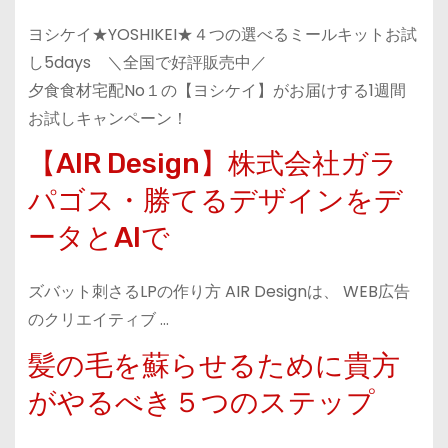
ヨシケイ★YOSHIKEI★４つの選べるミールキットお試
し5days ＼全国で好評販売中／
夕食食材宅配No１の【ヨシケイ】がお届けする1週間
お試しキャンペーン！
【AIR Design】株式会社ガラ
パゴス・勝てるデザインをデ
ータとAIで
ズバット刺さるLPの作り方 AIR Designは、 WEB広告
のクリエイティブ …
髪の毛を蘇らせるために貴方
がやるべき５つのステップ