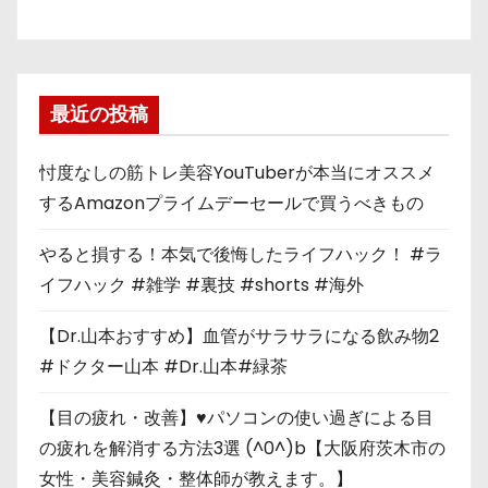
最近の投稿
忖度なしの筋トレ美容YouTuberが本当にオススメ
するAmazonプライムデーセールで買うべきもの
やると損する！本気で後悔したライフハック！ #ラ
イフハック #雑学 #裏技 #shorts #海外
【Dr.山本おすすめ】血管がサラサラになる飲み物2
#ドクター山本 #Dr.山本#緑茶
【目の疲れ・改善】♥パソコンの使い過ぎによる目
の疲れを解消する方法3選 (^0^)b【大阪府茨木市の
女性・美容鍼灸・整体師が教えます。】