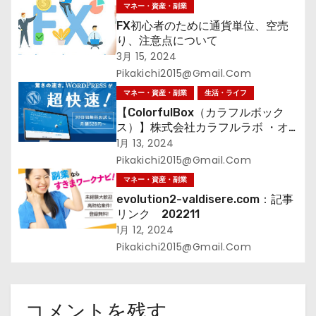
マネー・資産・副業
FX初心者のために通貨単位、空売
り、注意点について
3月 15, 2024
Pikakichi2015@gmail.com
マネー・資産・副業
生活・ライフ
【ColorfulBox（カラフルボック
ス）】株式会社カラフルラボ ・オ
ールインワンの超快速レンタルサー
1月 13, 2024
バーWelcomeキャンペーン！
Pikakichi2015@gmail.com
マネー・資産・副業
evolution2-valdisere.com：記事
リンク 202211
1月 12, 2024
Pikakichi2015@gmail.com
コメントを残す