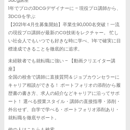
3dcg講座
1年でプロの3DCGデザイナーに – 現役プロ講師から、
3DCGを学ぶ
【2021年4月生募集開始】卒業生90,000名突破！一流
の現役プロ講師が最新のCG技術をレクチャー。 忙し
い社会人でもいつでも好きな時に学べ、1年で確実に目
標達成できることを徹底的に追求。
未経験者でも就転職に強い – 【動画クリエイター講
座】
全国の校舎で講師に直接質問＆ジョブカウンセラーに
キャリア相談ができる！ ポートフォリオの添削から履
歴書の書き方、求人の紹介などキャリアに沿ってサポ
ート！ 選べる授業スタイル・講師の直接指導・添削・
外出せず、自学で学べる・ポートフォリオ添削あり・
就転職を徹底サポート。
他の人はこちらも検索