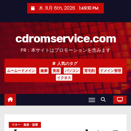
コ
木. 8月 6th, 2026
1:49:12 PM
ン
テ
ン
cdromservice.com
ツ
へ
PR：本サイトはプロモーションを含みます
ス
キ
人気のタグ
ッ
ムームードメイン
健康
美容
パソコン
育毛剤
ドメイン管理
プ
イクオス
マネー・資産・副業