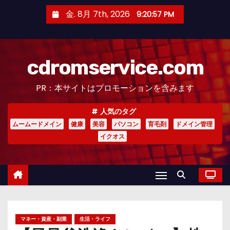
コ
金. 8月 7th, 2026
9:20:58 PM
ン
テ
ン
cdromservice.com
ツ
へ
PR：本サイトはプロモーションを含みます
ス
キ
人気のタグ
ッ
ムームードメイン
健康
美容
パソコン
育毛剤
ドメイン管理
プ
イクオス
マネー・資産・副業
生活・ライフ