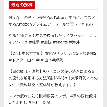
最近の投稿
忖度なしの筋トレ美容YouTuberが本当にオススメ
するAmazonプライムデーセールで買うべきもの
やると損する！本気で後悔したライフハック！ #ラ
イフハック #雑学 #裏技 #shorts #海外
【Dr.山本おすすめ】血管がサラサラになる飲み物2
#ドクター山本 #Dr.山本#緑茶
【目の疲れ・改善】♥パソコンの使い過ぎによる目
の疲れを解消する方法3選 (^0^)b【大阪府茨木市の
女性・美容鍼灸・整体師が教えます。】
スマホ疲れに効く眼精疲労のツボ。#目の疲れ解消
#ツボ押し #疲れ目対策