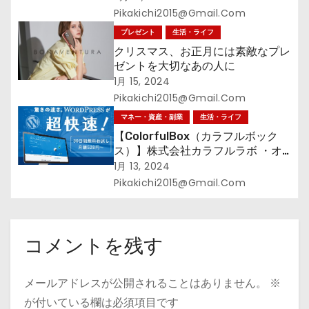
Pikakichi2015@gmail.com
プレゼント
生活・ライフ
クリスマス、お正月には素敵なプレ
ゼントを大切なあの人に
1月 15, 2024
Pikakichi2015@gmail.com
マネー・資産・副業
生活・ライフ
【ColorfulBox（カラフルボック
ス）】株式会社カラフルラボ ・オ
ールインワンの超快速レンタルサー
1月 13, 2024
バーWelcomeキャンペーン！
Pikakichi2015@gmail.com
コメントを残す
メールアドレスが公開されることはありません。
※
が付いている欄は必須項目です