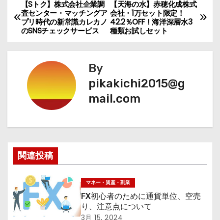
【Sトク】株式会社企業調
【天海の水】赤穂化成株式
投
査センター・マッチングア
会社・1万セット限定！
プリ時代の新常識カレカノ
42.2％OFF！海洋深層水3
稿
のSNSチェックサービス
種類お試しセット
ナ
By
ビ
pikakichi2015@g
ゲ
mail.com
ー
シ
ョ
関連投稿
ン
マネー・資産・副業
FX初心者のために通貨単位、空売
り、注意点について
3月 15, 2024