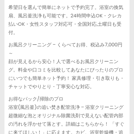
希望日を選んで簡単にネットで予約完了。浴室の換気
扇、風呂釜洗浄も可能です。24時間申込OK・クレカ
払いOK・女性スタッフ対応可・全国対応,土曜日も受
付。
お風呂クリーニング – くらべてお得、税込み7,000円
～
顔が見えるから安心！人で選べるお風呂クリーニン
グ。料金や口コミを比較してあなたにぴったりのプロ
にいつでも簡単ネット予約！ 家具修理・引き取りも・
チャットでやりとり・丁寧安心な対応。
お得なパック/掃除のプロ
浴室(風呂釜)の追い焚き配管洗浄 – 浴室クリーニング
超微細な泡とオリジナル除菌洗剤で見えない配管内部
の汚れを浮かせて落とす。詳細はこちらから！ 「すぐ
に来てほしい！」に応えます。カビ、浴室乾燥機・追