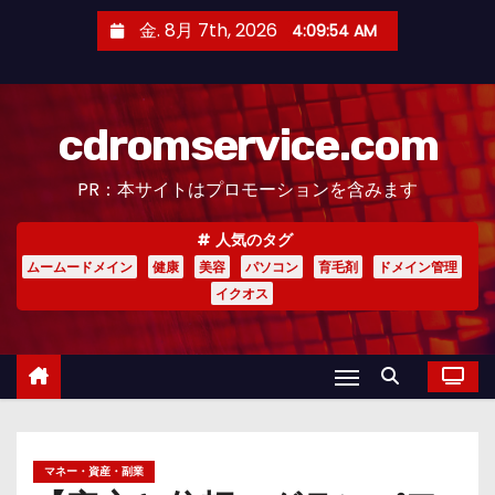
コ
金. 8月 7th, 2026
4:09:55 AM
ン
テ
ン
cdromservice.com
ツ
へ
PR：本サイトはプロモーションを含みます
ス
キ
人気のタグ
ッ
ムームードメイン
健康
美容
パソコン
育毛剤
ドメイン管理
プ
イクオス
マネー・資産・副業