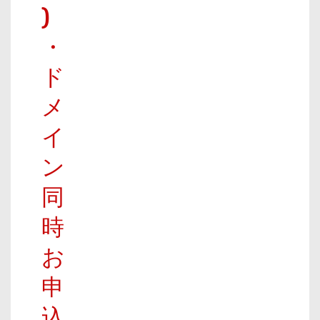
)
・
ド
メ
イ
ン
同
時
お
申
込