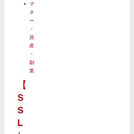
マ
ネ
ー
・
資
産
・
副
業
【
S
S
L