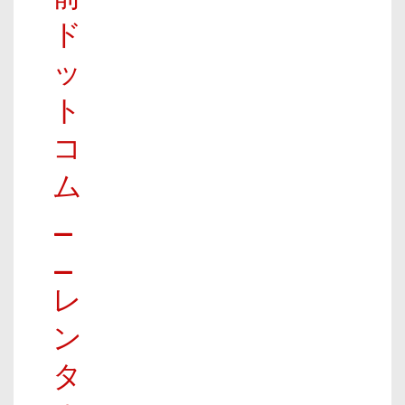
ド
ッ
ト
コ
ム
_
_
レ
ン
タ