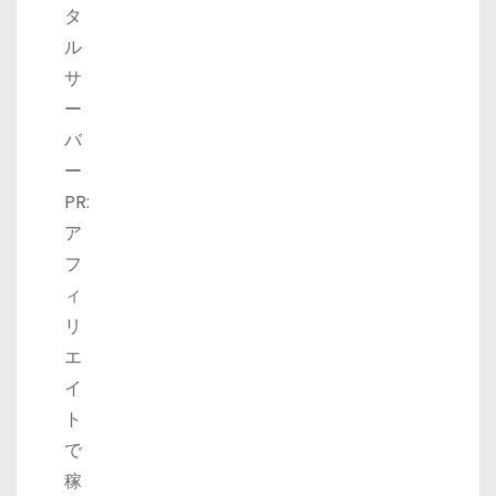
タ
ル
サ
ー
バ
ー
PR:
ア
フ
ィ
リ
エ
イ
ト
で
稼