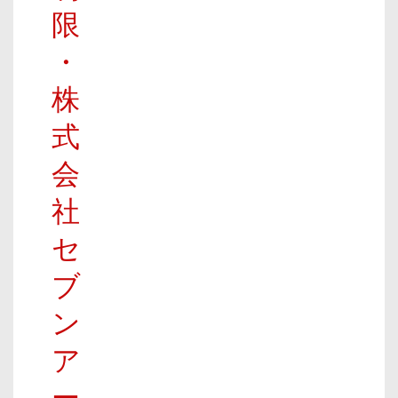
限
・
株
式
会
社
セ
ブ
ン
ア