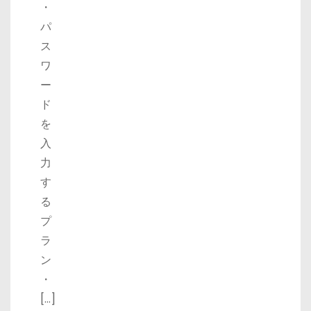
・
パ
ス
ワ
ー
ド
を
入
力
す
る
プ
ラ
ン
・
[…]