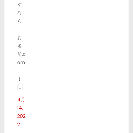
ぐ
な
ら
「
お
名
前.c
om
」
！
[…]
4月
14,
202
2