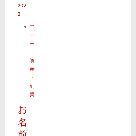
202
2
マ
ネ
ー
・
資
産
・
副
業
お
名
前