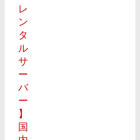
レ
ン
タ
ル
サ
ー
バ
ー
】
国