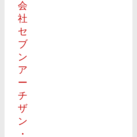
会
社
セ
ブ
ン
ア
ー
チ
ザ
ン
・