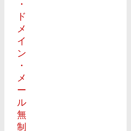
・
ド
メ
イ
ン
・
メ
ー
ル
無
制