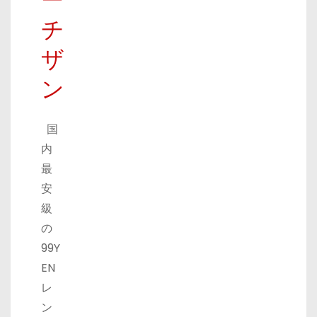
ー
チ
ザ
ン
国
内
最
安
級
の
99Y
EN
レ
ン