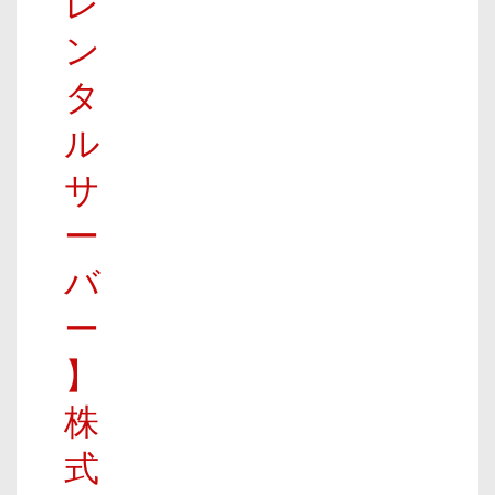
レ
ン
タ
ル
サ
ー
バ
ー
】
株
式