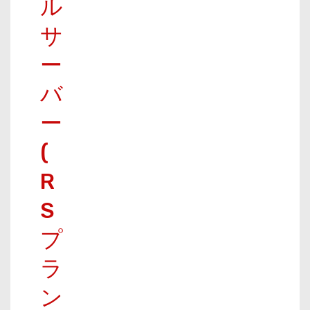
ル
サ
ー
バ
ー
(
R
S
プ
ラ
ン