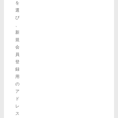
を
選
び
、
新
規
会
員
登
録
用
の
ア
ド
レ
ス