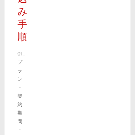
み
手
順
01_
プ
ラ
ン
・
契
約
期
間
・