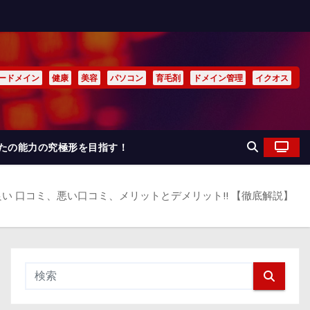
ードメイン
健康
美容
パソコン
育毛剤
ドメイン管理
イクオス
なたの能力の究極形を目指す！
、良い 口コミ、悪い口コミ、メリットとデメリット!! 【徹底解説】