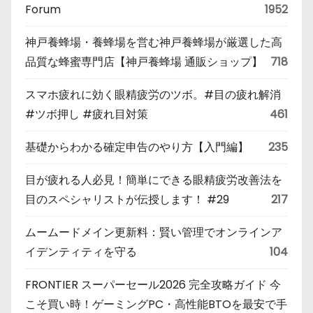
Forum
1952
神戸養蜂場・養蜂場を営む神戸養蜂場が厳選した高
品質な蜂蜜専門店【神戸養蜂場 通販ショップ】
718
スマホ疲れに効く眼精疲労のツボ。#目の疲れ解消
#ツボ押し #疲れ目対策
461
基礎からわかる確定申告のやり方【入門編】
235
目が疲れる人必見！簡単にできる眼精疲労改善法を
目のスペシャリストが伝授します！ #29
217
ムームードメイン更新料：賢い管理でオンラインア
イデンティティを守る
104
FRONTIER スーパーセール2026 完全攻略ガイド 今
こそ買い時！ゲーミングPC・高性能BTOを最安で手