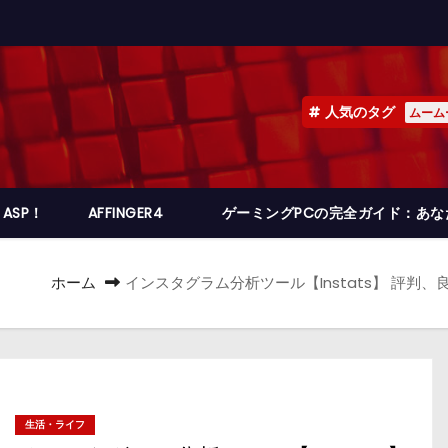
人気のタグ
ムーム
ASP！
AFFINGER4
ゲーミングPCの完全ガイド：あ
ホーム
インスタグラム分析ツール【Instats】 評判
生活・ライフ