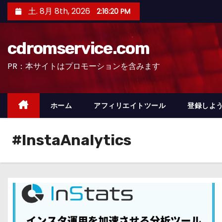
コ
土. 8月 8th, 2026
2:16:21 PM
ン
テ
cdromservice.com
ン
ツ
PR：本サイトはプロモーションを含みます
へ
ス
キ
ホーム
アフィリエイトツール
登録しよう
ッ
プ
#InstaAnalytics