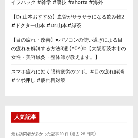
イフハック #雑学 #裏技 #shorts #海外
【Dr.山本おすすめ】血管がサラサラになる飲み物2
#ドクター山本 #Dr.山本#緑茶
【目の疲れ・改善】♥パソコンの使い過ぎによる目
の疲れを解消する方法3選 (^0^)b【大阪府茨木市の
女性・美容鍼灸・整体師が教えます。】
スマホ疲れに効く眼精疲労のツボ。#目の疲れ解消
#ツボ押し #疲れ目対策
人気記事
最も訪問者が多かった記事 10 件 (過去 28 日間)