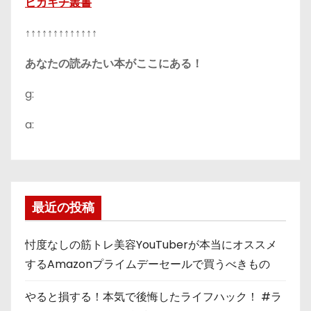
ピカキチ叢書
↑↑↑↑↑↑↑↑↑↑↑↑↑
あなたの読みたい本がここにある！
g:
a:
最近の投稿
忖度なしの筋トレ美容YouTuberが本当にオススメ
するAmazonプライムデーセールで買うべきもの
やると損する！本気で後悔したライフハック！ #ラ