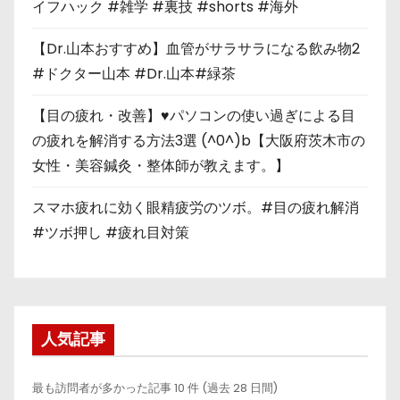
イフハック #雑学 #裏技 #shorts #海外
【Dr.山本おすすめ】血管がサラサラになる飲み物2
#ドクター山本 #Dr.山本#緑茶
【目の疲れ・改善】♥パソコンの使い過ぎによる目
の疲れを解消する方法3選 (^0^)b【大阪府茨木市の
女性・美容鍼灸・整体師が教えます。】
スマホ疲れに効く眼精疲労のツボ。#目の疲れ解消
#ツボ押し #疲れ目対策
人気記事
最も訪問者が多かった記事 10 件 (過去 28 日間)