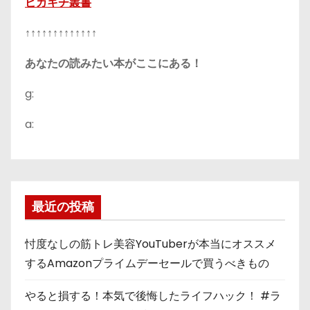
ピカキチ叢書
↑↑↑↑↑↑↑↑↑↑↑↑↑
あなたの読みたい本がここにある！
g:
a:
最近の投稿
忖度なしの筋トレ美容YouTuberが本当にオススメ
するAmazonプライムデーセールで買うべきもの
やると損する！本気で後悔したライフハック！ #ラ