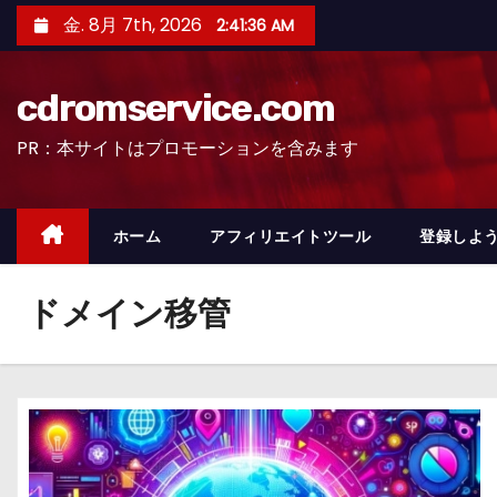
コ
金. 8月 7th, 2026
2:41:37 AM
ン
テ
cdromservice.com
ン
ツ
PR：本サイトはプロモーションを含みます
へ
ス
キ
ホーム
アフィリエイトツール
登録しよう
ッ
プ
ドメイン移管