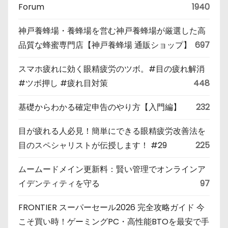
Forum
1940
神戸養蜂場・養蜂場を営む神戸養蜂場が厳選した高
品質な蜂蜜専門店【神戸養蜂場 通販ショップ】
697
スマホ疲れに効く眼精疲労のツボ。#目の疲れ解消
#ツボ押し #疲れ目対策
448
基礎からわかる確定申告のやり方【入門編】
232
目が疲れる人必見！簡単にできる眼精疲労改善法を
目のスペシャリストが伝授します！ #29
225
ムームードメイン更新料：賢い管理でオンラインア
イデンティティを守る
97
FRONTIER スーパーセール2026 完全攻略ガイド 今
こそ買い時！ゲーミングPC・高性能BTOを最安で手