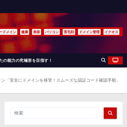
ードメイン
健康
美容
パソコン
育毛剤
ドメイン管理
イクオス
なたの能力の究極形を目指す！
イン「安全にドメインを移管！スムーズな認証コード確認手順」