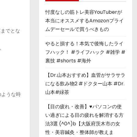
忖度なしの筋トレ美容YouTuberが
本当にオススメするAmazonプライ
ムデーセールで買うべきもの
℃までとな
やると損する！本気で後悔したライ
。
フハック！ #ライフハック #雑学 #
裏技 #shorts #海外
【Dr.山本おすすめ】血管がサラサラ
になる飲み物2 #ドクター山本 #Dr.
山本#緑茶
のような時
【目の疲れ・改善】♥パソコンの使
い過ぎによる目の疲れを解消する方
法3選 (^0^)b【大阪府茨木市の女
性・美容鍼灸・整体師が教えま