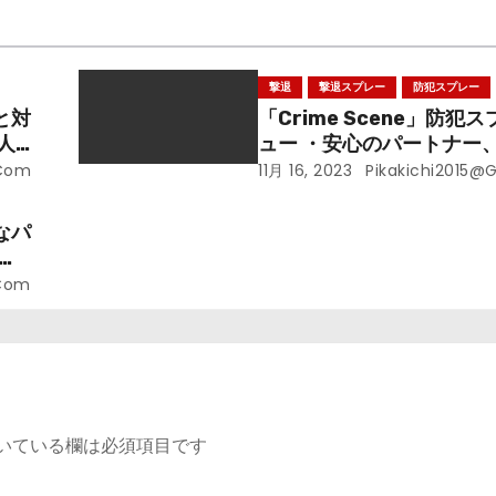
撃退
撃退スプレー
防犯スプレー
と対
「Crime Scene」防犯
人身
ュー ・安心のパートナー
法・
に
.com
11月 16, 2023
Pikakichi2015@
なパ
.com
いている欄は必須項目です