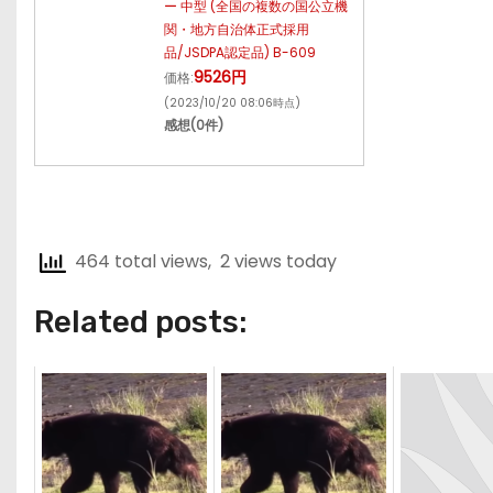
ー 中型 (全国の複数の国公立機
関・地方自治体正式採用
品/JSDPA認定品) B-609
9526円
価格:
(2023/10/20 08:06時点)
感想(0件)
464 total views, 2 views today
Related posts: