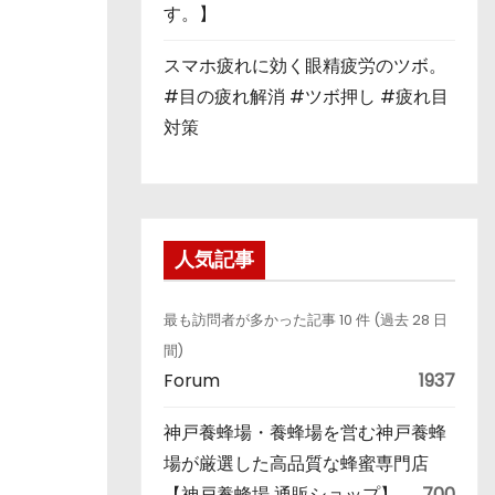
す。】
スマホ疲れに効く眼精疲労のツボ。
#目の疲れ解消 #ツボ押し #疲れ目
対策
人気記事
最も訪問者が多かった記事 10 件 (過去 28 日
間)
Forum
1937
神戸養蜂場・養蜂場を営む神戸養蜂
場が厳選した高品質な蜂蜜専門店
【神戸養蜂場 通販ショップ】
700