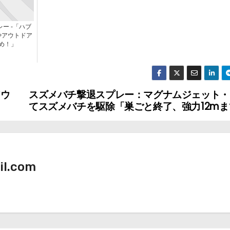
ー -「ハブ
やアウトドア
め！」
アウ
スズメバチ撃退スプレー：マグナムジェット・
てスズメバチを駆除「巣ごと終了、強力12mま
il.com