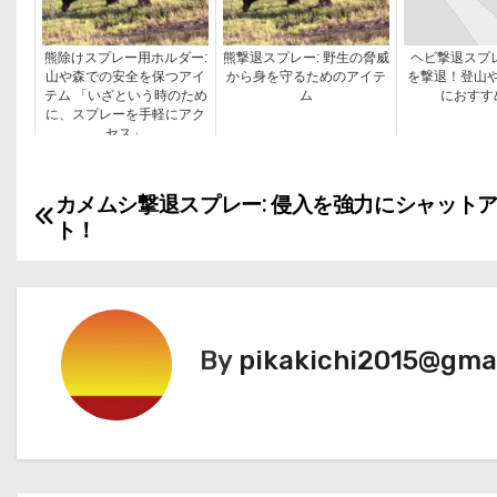
熊除けスプレー用ホルダー:
熊撃退スプレー: 野生の脅威
ヘビ撃退スプレ
山や森での安全を保つアイ
から身を守るためのアイテ
を撃退！登山
テム 「いざという時のため
ム
におすす
に、スプレーを手軽にアク
セス」
カメムシ撃退スプレー: 侵入を強力にシャット
投
ト！
稿
ナ
ビ
By
pikakichi2015@gma
ゲ
ー
シ