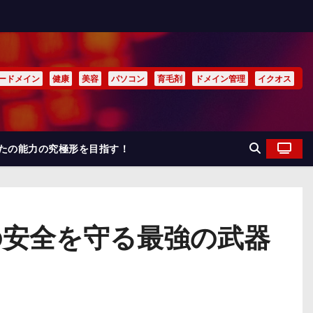
ードメイン
健康
美容
パソコン
育毛剤
ドメイン管理
イクオス
なたの能力の究極形を目指す！
アの安全を守る最強の武器