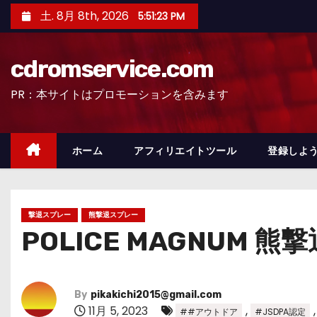
コ
土. 8月 8th, 2026
5:51:25 PM
ン
テ
cdromservice.com
ン
ツ
PR：本サイトはプロモーションを含みます
へ
ス
キ
ホーム
アフィリエイトツール
登録しよう
ッ
プ
撃退スプレー
熊撃退スプレー
POLICE MAGNU
By
pikakichi2015@gmail.com
11月 5, 2023
,
##アウトドア
#JSDPA認定