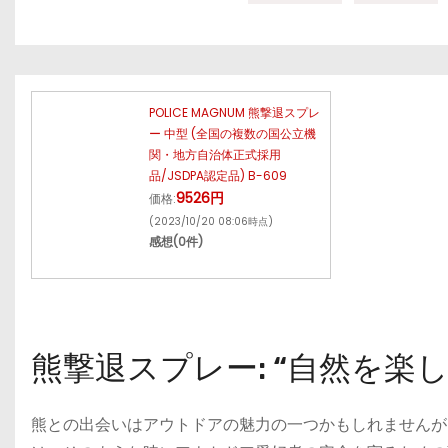
POLICE MAGNUM 熊撃退スプレ
ー 中型 (全国の複数の国公立機
関・地方自治体正式採用
品/JSDPA認定品) B-609
9526円
価格:
(2023/10/20 08:06時点)
感想(0件)
熊撃退スプレー: “自然を楽
熊との出会いはアウトドアの魅力の一つかもしれませんが、時