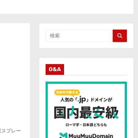
G&A
退スプレー