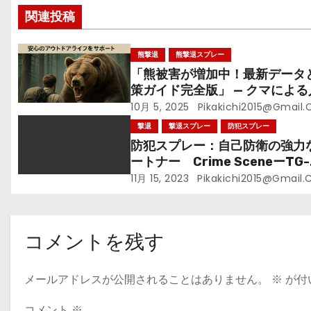
関連投稿
ョ
ン
熊撃退
熊撃退スプレー
「熊被害が増加中！最新データ
策ガイド完全版」 — クマによる
被害の実態から、効果的な撃退
10月 5, 2025
Pikakichi2015@gmail
グッズ・心構えまで
撃退
撃退スプレー
防犯スプレー
防犯スプレー：自己防衛の強力
ートナー Crime SceneーTG-
2508
11月 15, 2023
Pikakichi2015@gmail
コメントを残す
メールアドレスが公開されることはありません。
※
が付
コメント
※