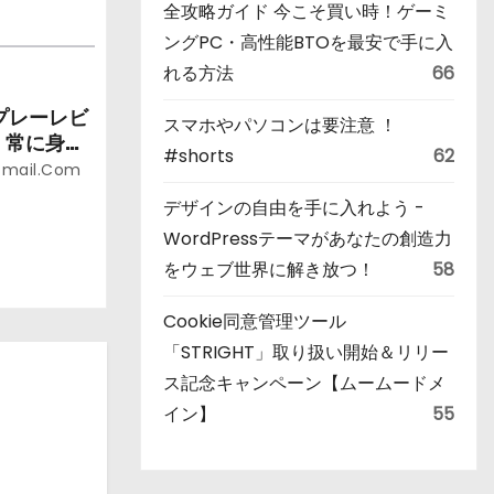
全攻略ガイド 今こそ買い時！ゲーミ
ングPC・高性能BTOを最安で手に入
れる方法
66
スプレーレビ
スマホやパソコンは要注意 ！
、常に身近
#shorts
62
gmail.com
デザインの自由を手に入れよう -
WordPressテーマがあなたの創造力
をウェブ世界に解き放つ！
58
Cookie同意管理ツール
「STRIGHT」取り扱い開始＆リリー
ス記念キャンペーン【ムームードメ
イン】
55