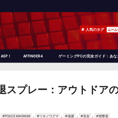
人気のタグ
ムーム
ASP！
AFFINGER4
ゲーミングPCの完全ガイド：あ
M 熊撃退スプレー：アウトド
,
,
,
,
,
#POLICE MAGNUM
#ツキノワグマ
#保護
#安全
#熊撃退