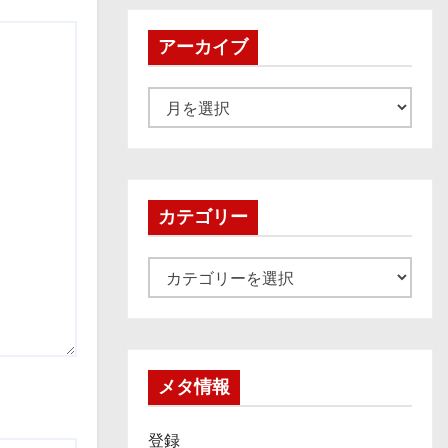
アーカイブ
ア
ー
カ
イ
ブ
カテゴリー
カ
テ
ゴ
リ
ー
メタ情報
登録