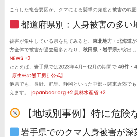
こうした複合要因が、クマによる襲撃の頻度と被害の範囲
都道府県別：人身被害の多い
被害が集中している県を見てみると、
東北地方・北海道
が
方全体で被害が過去最多となり、
秋田県・岩手県
が突出し
NEWS
+2
たとえば、岩手県では2023年4月〜12月の期間で
46件・
原生林の熊工房〖公式〗
他県でも、長野、群馬、静岡といった中部～関東近郊でも
えます。
japanbear.org
+2
農林水産省
+2
【地域別事例】特に危険
岩手県でのクマ人身被害が深