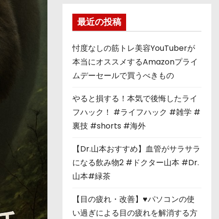
最近の投稿
忖度なしの筋トレ美容YouTuberが
本当にオススメするAmazonプライ
ムデーセールで買うべきもの
やると損する！本気で後悔したライ
フハック！ #ライフハック #雑学 #
裏技 #shorts #海外
【Dr.山本おすすめ】血管がサラサラ
になる飲み物2 #ドクター山本 #Dr.
山本#緑茶
【目の疲れ・改善】♥パソコンの使
い過ぎによる目の疲れを解消する方