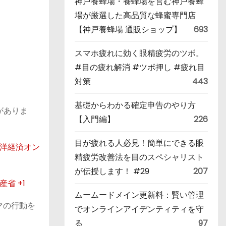
神戸養蜂場・養蜂場を営む神戸養蜂
場が厳選した高品質な蜂蜜専門店
【神戸養蜂場 通販ショップ】
693
スマホ疲れに効く眼精疲労のツボ。
#目の疲れ解消 #ツボ押し #疲れ目
対策
443
基礎からわかる確定申告のやり方
がありま
【入門編】
226
目が疲れる人必見！簡単にできる眼
洋経済オン
精疲労改善法を目のスペシャリスト
が伝授します！ #29
207
産省
+1
ムームードメイン更新料：賢い管理
マの行動を
でオンラインアイデンティティを守
る
97