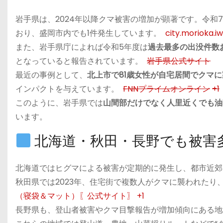
岩手県は、2024年以降クマ被害の増加が顕著です。令和7
おり、盛岡市内でも1件発生しています。
city.morioka.iw
また、岩手県庁によれば令和5年度は
過去最多の出没件数
となっていると報告されています。
岩手県公式サイト
最近の事例として、
北上市で81歳女性が自宅居間でクマ
インパクトを与えています。
FNNプライムオンライン
+1
このように、岩手県では
山間部だけでなく人里近くでも油
います。
北海道・秋田・長野でも被害
北海道ではヒグマによる被害が定期的に発生し、都市近郊
秋田県では2023年、住宅街で複数人がクマに襲われた
（寝袋＆マット）〖公式サイト〗
+1
長野県も、登山者被害やクマ目撃報告が増加傾向にある地