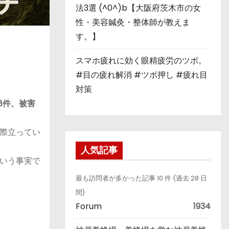
法3選 (^0^)b【大阪府茨木市の女
性・美容鍼灸・整体師が教えま
す。】
スマホ疲れに効く眼精疲労のツボ。
#目の疲れ解消 #ツボ押し #疲れ目
対策
98件、被害
際立ってい
人気記事
いう事実で
最も訪問者が多かった記事 10 件 (過去 28 日
間)
Forum
1934