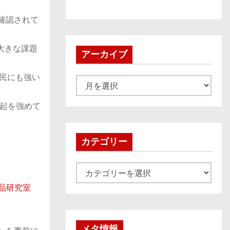
確認されて
大きな課題
アーカイブ
民にも強い
ア
ー
起を強めて
カ
イ
ブ
カテゴリー
カ
テ
品研究室
ゴ
リ
ー
メタ情報