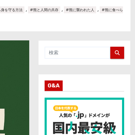
,
,
,
ら身を守る方法
#熊と人間の共存
#熊に襲われた人
#熊に食べら
G&A