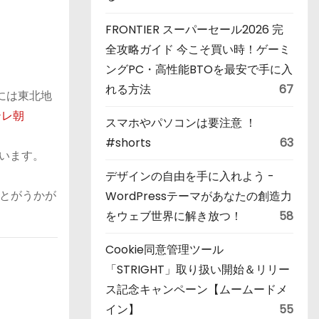
FRONTIER スーパーセール2026 完
全攻略ガイド 今こそ買い時！ゲーミ
ングPC・高性能BTOを最安で手に入
れる方法
67
には東北地
テレ朝
スマホやパソコンは要注意 ！
#shorts
63
います。
デザインの自由を手に入れよう -
とがうかが
WordPressテーマがあなたの創造力
をウェブ世界に解き放つ！
58
Cookie同意管理ツール
「STRIGHT」取り扱い開始＆リリー
ス記念キャンペーン【ムームードメ
イン】
55