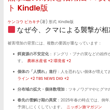
ト
Kindle版
ケンコウ ピカキチ
(著)
形式:
Kindle版
なぜ今、クマによる襲撃が相
被害増加の背景には、複数の要因が重なっています：
餌資源の不安定化
：ドングリ・ブナの実などの凶作
す。
農林水産省
+2
環境省
+2
個体の「人慣れ」進行
：人を恐れない個体が増えて
ライン
+2
TBS NEWS DIG
+2
分布域の拡大・個体数増加
：ツキノワグマやヒグマ
春先の雪解け期の異変
：2025年春の時点では、例
予測しにくくしています。
ニッポン旅マガジン