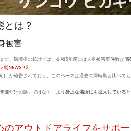
態とは？
身被害
ます。環境省の統計では、令和5年度には人身被害事件数が
1
レ朝NEWS
+2
人）
が報告されており、このペースは過去の同時期と比べても
間部だけの話」ではなく、
より身近な場所にも拡大している
と
安心のアウトドアライフをサポー