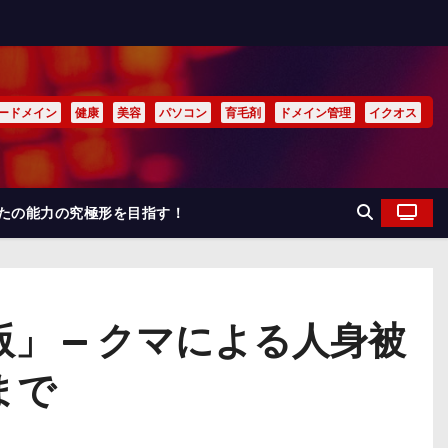
ードメイン
健康
美容
パソコン
育毛剤
ドメイン管理
イクオス
なたの能力の究極形を目指す！
」 — クマによる人身被
まで