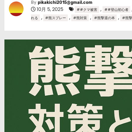
By
pikakichi2015@gmail.com
10月 5, 2025
,
##クマ被害
##登山初心者
,
,
,
,
れる
#熊スプレー
#熊対策
#熊撃退の本
#熊