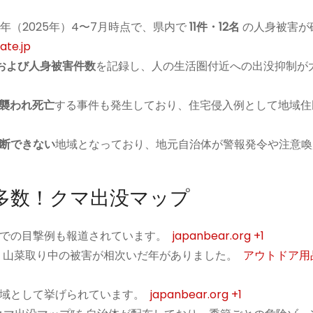
年（2025年）4〜7月時点で、県内で
11件・12名
の人身被害が
ate.jp
および人身被害件数
を記録し、人の生活圏付近への出没抑制が
に襲われ死亡
する事件も発生しており、住宅侵入例として地域住
断できない
地域となっており、地元自治体が警報発令や注意喚
多数！クマ出没マップ
での目撃例も報道されています。
japanbear.org
+1
り、山菜取り中の被害が相次いだ年がありました。
アウトドア用
域として挙げられています。
japanbear.org
+1