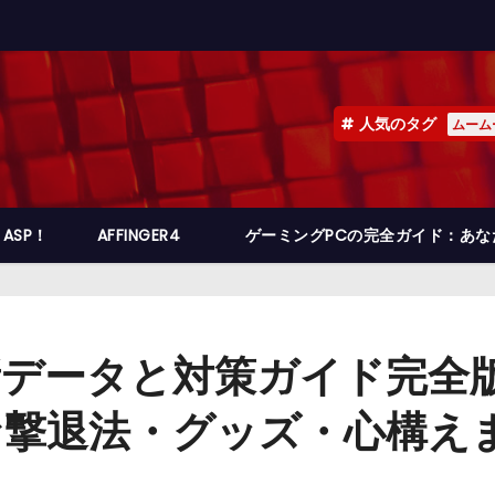
人気のタグ
ムーム
ASP！
AFFINGER4
ゲーミングPCの完全ガイド：あ
データと対策ガイド完全版
な撃退法・グッズ・心構え