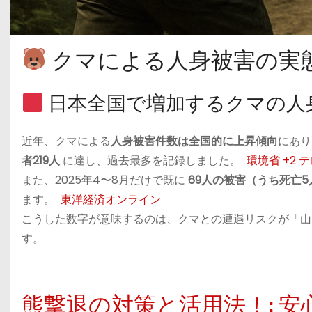
クマによる人身被害の実
日本全国で増加するクマの人
近年、クマによる
人身被害件数は全国的に上昇傾向
にあり
者219人
に達し、過去最多を記録しました。
環境省
+2
テ
また、2025年4〜8月だけで既に
69人の被害（うち死亡5
ます。
東洋経済オンライン
こうした数字が意味するのは、クマとの遭遇リスクが「山
す。
熊撃退の対策と活用法！: 