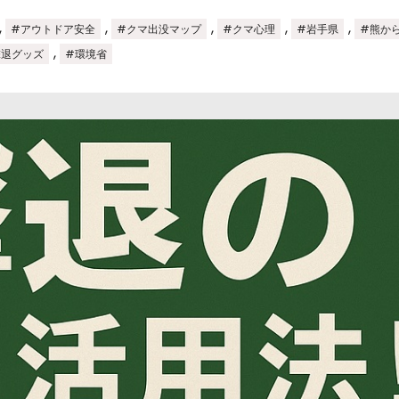
,
,
,
,
,
#アウトドア安全
#クマ出没マップ
#クマ心理
#岩手県
#熊か
,
撃退グッズ
#環境省