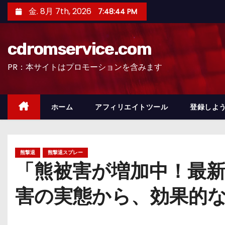
コ
金. 8月 7th, 2026
7:48:46 PM
ン
テ
cdromservice.com
ン
ツ
PR：本サイトはプロモーションを含みます
へ
ス
キ
ホーム
アフィリエイトツール
登録しよう
ッ
プ
熊撃退
熊撃退スプレー
「熊被害が増加中！最新
害の実態から、効果的