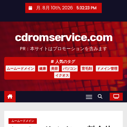
コ
月. 8月 10th, 2026
5:32:24 PM
ン
テ
ン
cdromservice.com
ツ
へ
PR：本サイトはプロモーションを含みます
ス
キ
人気のタグ
ッ
ムームードメイン
健康
美容
パソコン
育毛剤
ドメイン管理
プ
イクオス
ムームードメイン