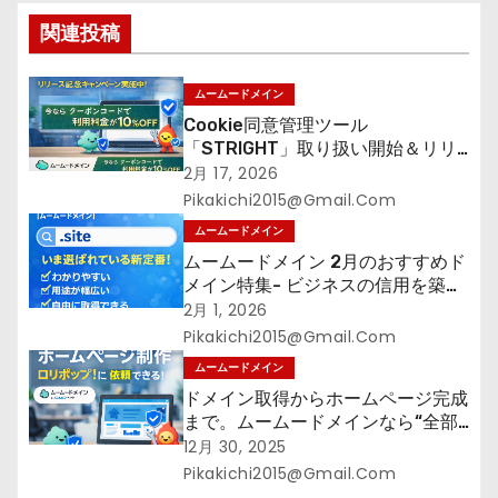
ョ
関連投稿
ン
ムームードメイン
Cookie同意管理ツール
「STRIGHT」取り扱い開始＆リリ
ース記念キャンペーン【ムームード
2月 17, 2026
メイン】
Pikakichi2015@gmail.com
ムームードメイン
ムームードメイン 2月のおすすめド
メイン特集- ビジネスの信用を築く
――そのすべての起点となるのが独
2月 1, 2026
自ドメイン
Pikakichi2015@gmail.com
ムームードメイン
ドメイン取得からホームページ完成
まで。ムームードメインなら“全部
まとめて”安心スタート
12月 30, 2025
Pikakichi2015@gmail.com