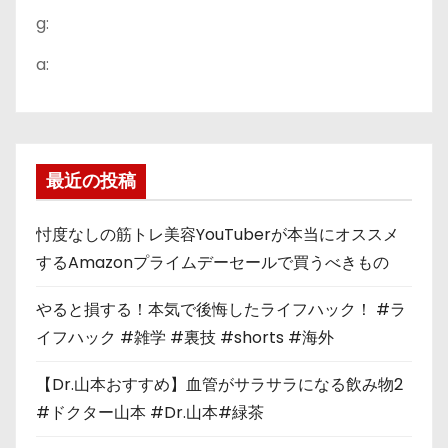
g:
a:
最近の投稿
忖度なしの筋トレ美容YouTuberが本当にオススメ
するAmazonプライムデーセールで買うべきもの
やると損する！本気で後悔したライフハック！ #ラ
イフハック #雑学 #裏技 #shorts #海外
【Dr.山本おすすめ】血管がサラサラになる飲み物2
#ドクター山本 #Dr.山本#緑茶