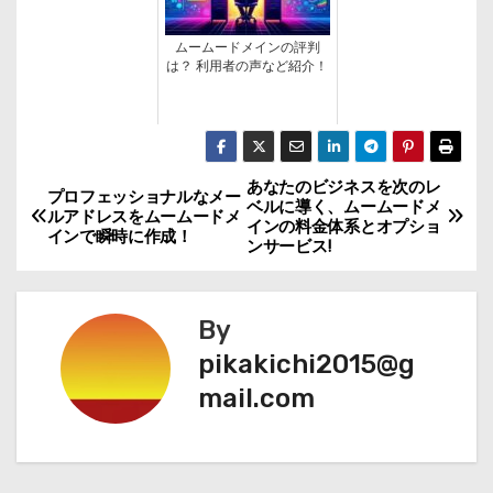
ムームードメインの評判
は？ 利用者の声など紹介！
あなたのビジネスを次のレ
投
プロフェッショナルなメー
ベルに導く、ムームードメ
ルアドレスをムームードメ
インの料金体系とオプショ
稿
インで瞬時に作成！
ンサービス!
ナ
By
ビ
pikakichi2015@g
ゲ
mail.com
ー
シ