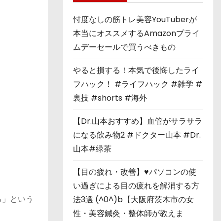
忖度なしの筋トレ美容YouTuberが
本当にオススメするAmazonプライ
ムデーセールで買うべきもの
やると損する！本気で後悔したライ
フハック！ #ライフハック #雑学 #
裏技 #shorts #海外
【Dr.山本おすすめ】血管がサラサラ
になる飲み物2 #ドクター山本 #Dr.
山本#緑茶
【目の疲れ・改善】♥パソコンの使
い過ぎによる目の疲れを解消する方
る」という
法3選 (^0^)b【大阪府茨木市の女
性・美容鍼灸・整体師が教えま