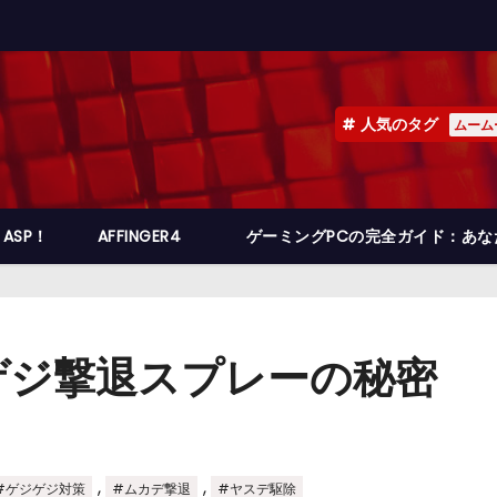
人気のタグ
ムーム
ASP！
AFFINGER4
ゲーミングPCの完全ガイド：あ
ゲジ撃退スプレーの秘密
,
,
#ゲジゲジ対策
#ムカデ撃退
#ヤスデ駆除