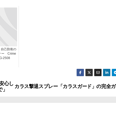
：自己防衛の
ー Crime
G-2508
安心し
カラス撃退スプレー「カラスガード」の完全ガ
で」