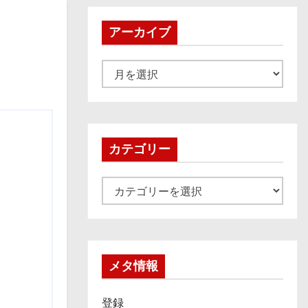
アーカイブ
ア
ー
カ
イ
ブ
カテゴリー
カ
テ
ゴ
リ
ー
メタ情報
登録