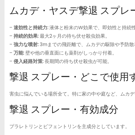
ムカデ・ヤスデ撃退 スプレ
–
速効性と持続力:
液体と粉末のW効果で、即効性と持続
–
持続的効果:
最大2ヶ月の待ち伏せ殺虫効果。
–
強力な噴射:
3mまでの飛距離で、ムカデの駆除や予防散
–
万能:
壁や他の垂直面にも薬剤がしっかり付着。
–
侵入経路対策:
長期間の待ち伏せ殺虫が可能。
撃退 スプレー・どこで使用
害虫に悩んでいる場所全て。特に家の中や庭など、ムカデ
撃退 スプレー・有効成分
プラレトリンとビフェントリンを主成分としています。