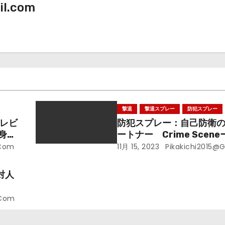
il.com
撃退
撃退スプレー
防犯スプレー
ーレビ
防犯スプレー：自己防衛
身近
ートナー Crime Scene
2508
.com
11月 15, 2023
Pikakichi2015@
対人
.com