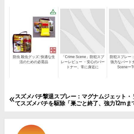
防虫 殺虫グッズ: 快適な生
「Crime Scene」防犯スプ
防犯スプレー
活のための必需品
レーレビュー ・安心のパー
強力なパートナ
トナー、常に身近に
SceneーT
スズメバチ撃退スプレー：マグナムジェット・ 
投
てスズメバチを駆除「巣ごと終了、強力12mま
稿
ナ