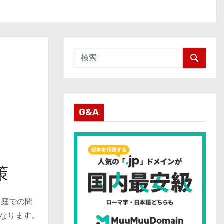
G&A
策
や庭での問
なります。