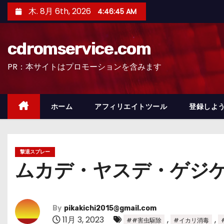
コ
木. 8月 6th, 2026
4:46:46 AM
ン
テ
cdromservice.com
ン
ツ
PR：本サイトはプロモーションを含みます
へ
ス
キ
ホーム
アフィリエイトツール
登録しよう
ッ
プ
撃退スプレー
ムカデ・ヤスデ・ゲジ
By
pikakichi2015@gmail.com
11月 3, 2023
,
,
##害虫駆除
#イカリ消毒