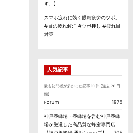
す。】
スマホ疲れに効く眼精疲労のツボ。
#目の疲れ解消 #ツボ押し #疲れ目
対策
人気記事
最も訪問者が多かった記事 10 件 (過去 28 日
間)
Forum
1975
神戸養蜂場・養蜂場を営む神戸養蜂
場が厳選した高品質な蜂蜜専門店
【神戸養蜂場 通販ショップ】
705