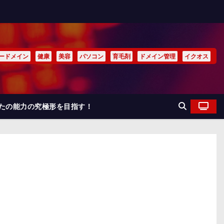
ードメイン
健康
美容
パソコン
育毛剤
ドメイン管理
イクオス
なたの能力の究極形を目指す！