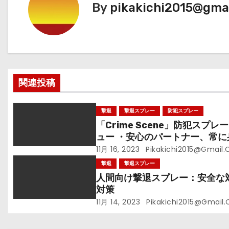
ビ
By
pikakichi2015@gma
ゲ
ー
シ
関連投稿
ョ
ン
撃退
撃退スプレー
防犯スプレー
「Crime Scene」防犯スプレ
ュー ・安心のパートナー、常に
に
11月 16, 2023
Pikakichi2015@gmail
撃退
撃退スプレー
人間向け撃退スプレー：安全な
対策
11月 14, 2023
Pikakichi2015@gmail