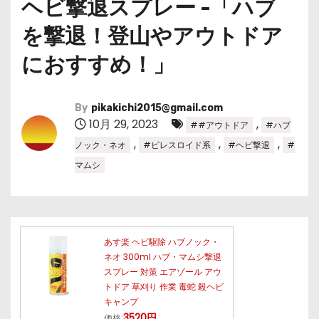
ヘビ撃退スプレー -「ハブ
を撃退！登山やアウトドア
におすすめ！」
By
pikakichi2015@gmail.com
10月 29, 2023
,
##アウトドア
#ハブ
,
,
,
ノック・ネオ
#ピレスロイド系
#ヘビ撃退
#
マムシ
あす楽 ヘビ駆除 ハブノック・
ネオ 300ml ハブ・マムシ撃退
スプレー 対策 エアゾール アウ
トドア 草刈り 作業 毒蛇 殺ヘビ
キャンプ
3520円
価格: