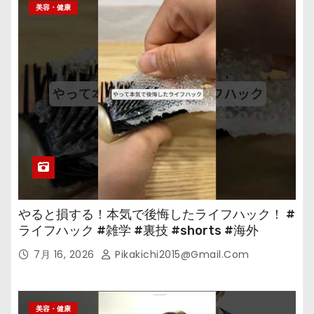
美容・健康
やると損する！本気で後悔したライフハック！ #
ライフハック #雑学 #裏技 #shorts #海外
7月 16, 2026
Pikakichi2015@gmail.com
美容・健康