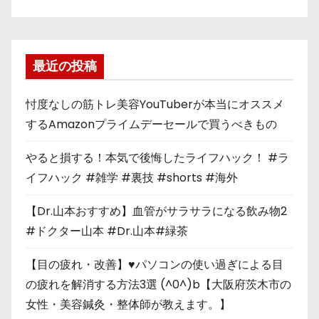
最近の投稿
忖度なしの筋トレ美容YouTuberが本当にオススメ
するAmazonプライムデーセールで買うべきもの
やると損する！本気で後悔したライフハック！ #ラ
イフハック #雑学 #裏技 #shorts #海外
【Dr.山本おすすめ】血管がサラサラになる飲み物2
#ドクター山本 #Dr.山本#緑茶
【目の疲れ・改善】♥パソコンの使い過ぎによる目
の疲れを解消する方法3選 (^0^)b【大阪府茨木市の
女性・美容鍼灸・整体師が教えます。】