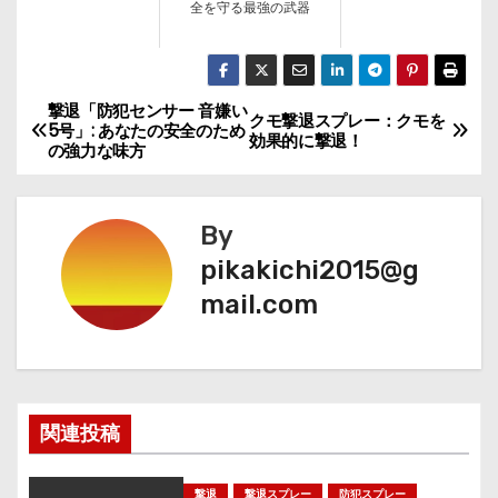
全を守る最強の武器
撃退「防犯センサー 音嫌い
投
クモ撃退スプレー：クモを
5号」: あなたの安全のため
効果的に撃退！
の強力な味方
稿
ナ
By
ビ
pikakichi2015@g
mail.com
ゲ
ー
シ
関連投稿
ョ
ン
撃退
撃退スプレー
防犯スプレー