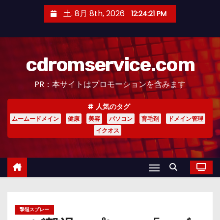
コ
土. 8月 8th, 2026
12:24:22 PM
ン
テ
ン
cdromservice.com
ツ
へ
PR：本サイトはプロモーションを含みます
ス
キ
人気のタグ
ッ
ムームードメイン
健康
美容
パソコン
育毛剤
ドメイン管理
プ
イクオス
撃退スプレー