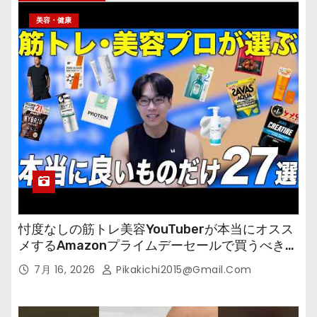
美容・健康
忖度なしの筋トレ美容YouTuberが本当にオスス
メするAmazonプライムデーセールで買うべきも
の
7月 16, 2026
Pikakichi2015@gmail.com