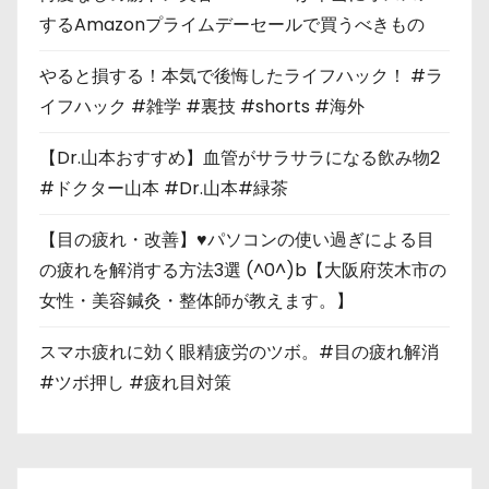
するAmazonプライムデーセールで買うべきもの
やると損する！本気で後悔したライフハック！ #ラ
イフハック #雑学 #裏技 #shorts #海外
【Dr.山本おすすめ】血管がサラサラになる飲み物2
#ドクター山本 #Dr.山本#緑茶
【目の疲れ・改善】♥パソコンの使い過ぎによる目
の疲れを解消する方法3選 (^0^)b【大阪府茨木市の
女性・美容鍼灸・整体師が教えます。】
スマホ疲れに効く眼精疲労のツボ。#目の疲れ解消
#ツボ押し #疲れ目対策