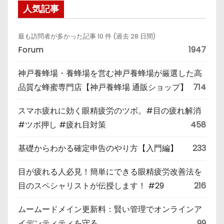
人気記事
最も訪問者が多かった記事 10 件 (過去 28 日間)
Forum
1947
神戸養蜂場・養蜂場を営む神戸養蜂場が厳選した高
品質な蜂蜜専門店【神戸養蜂場 通販ショップ】
714
スマホ疲れに効く眼精疲労のツボ。#目の疲れ解消
#ツボ押し #疲れ目対策
458
基礎からわかる確定申告のやり方【入門編】
233
目が疲れる人必見！簡単にできる眼精疲労改善法を
目のスペシャリストが伝授します！ #29
216
ムームードメイン更新料：賢い管理でオンラインア
イデンティティを守る
99