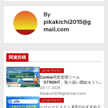
稿
ナ
By
ビ
pikakichi2015@g
mail.com
ゲ
ー
シ
関連投稿
ョ
ン
ムームードメイン
Cookie同意管理ツール
「STRIGHT」取り扱い開始＆リリ
ース記念キャンペーン【ムームード
2月 17, 2026
メイン】
Pikakichi2015@gmail.com
ムームードメイン
ムームードメイン 2月のおすすめド