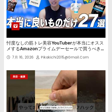
忖度なしの筋トレ美容YouTuberが本当にオスス
メするAmazonプライムデーセールで買うべきも
の
7月 16, 2026
Pikakichi2015@gmail.com
美容・健康