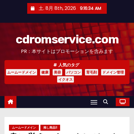
コ
土. 8月 8th, 2026
9:16:35 AM
ン
テ
ン
cdromservice.com
ツ
へ
PR：本サイトはプロモーションを含みます
ス
キ
人気のタグ
ッ
ムームードメイン
健康
美容
パソコン
育毛剤
ドメイン管理
プ
イクオス
ムームードメイン
推し商品II