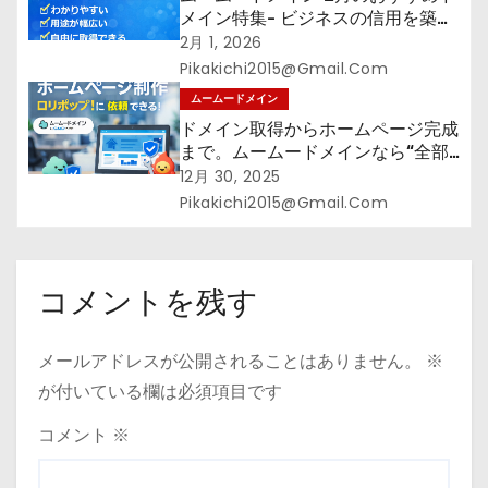
メイン特集- ビジネスの信用を築く
――そのすべての起点となるのが独
2月 1, 2026
自ドメイン
Pikakichi2015@gmail.com
ムームードメイン
ドメイン取得からホームページ完成
まで。ムームードメインなら“全部
まとめて”安心スタート
12月 30, 2025
Pikakichi2015@gmail.com
コメントを残す
メールアドレスが公開されることはありません。
※
が付いている欄は必須項目です
コメント
※