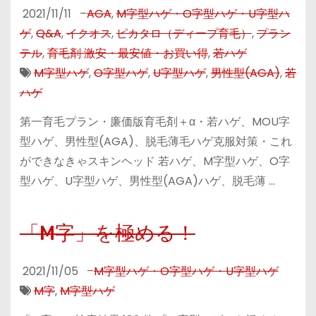
2021/11/11
–
AGA
,
M字型ハゲ・O字型ハゲ・U字型ハ
ゲ
,
Q&A
,
イクオス
,
ピカタロ（ディープ育毛）
,
プラン
テル
,
育毛剤 激安・最安値・お買い得
,
若ハゲ
M字型ハゲ
,
O字型ハゲ
,
U字型ハゲ
,
男性型(AGA)
,
若
ハゲ
第一育毛プラン・廉価版育毛剤＋α・若ハゲ、MOU字
型ハゲ、男性型(AGA)、脱毛薄毛ハゲ克服対策・これ
ができなきゃスキンヘッド 若ハゲ、M字型ハゲ、O字
型ハゲ、U字型ハゲ、男性型(AGA)ハゲ、脱毛薄 …
「M字」を極める！
2021/11/05
–
M字型ハゲ・O字型ハゲ・U字型ハゲ
M字
,
M字型ハゲ