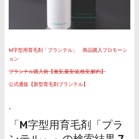
M字型用育毛剤「プランテル」 商品購入プロモーシ
ョン
プランテル購入術【激安,最安値,格安,解約】
公式通販【新型育毛剤プランテル】
*
「M字型用育毛剤「プラ
ンテル」」の検索結果 7