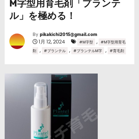
M字型用育毛剤「プランテ
ル」を極める！
By
pikakichi2015@gmail.com
1月 12, 2024
,
#M字型
#M字型用育毛
,
,
,
剤
#プランテル
#プランテルM字
#育毛剤