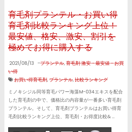
育毛剤プランテル・お買い得
育毛剤比較ランキング上位！
最安値、格安、激安、割引を
極めてお得に購入する
2021/08/13
–
プランテル
,
育毛剤 激安・最安値・お買
い得
お買い得育毛剤
,
プランテル
,
比較ランキング
ミノキシジル同等育毛パワー海藻M-034エキスを配合
した育毛剤の中で、価格比の内容量が一番多い育毛剤
プランテル。そして、育毛剤プランテルはお買い得育
毛剤比較ランキング上位、育毛剤・お得度比較& …