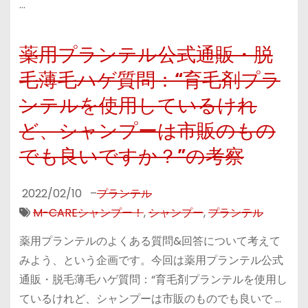
…
薬用プランテル公式通販・脱
毛薄毛ハゲ質問：“育毛剤プラ
ンテルを使用しているけれ
ど、シャンプーは市販のもの
でも良いですか？”の考察
2022/02/10
–
プランテル
M-CAREシャンプー！
,
シャンプー
,
プランテル
薬用プランテルのよくある質問&回答について考えて
みよう、という企画です。今回は薬用プランテル公式
通販・脱毛薄毛ハゲ質問：“育毛剤プランテルを使用し
ているけれど、シャンプーは市販のものでも良いで …