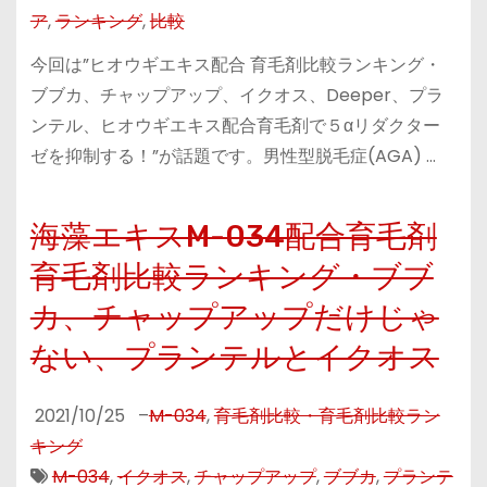
ア
,
ランキング
,
比較
今回は”ヒオウギエキス配合 育毛剤比較ランキング・
ブブカ、チャップアップ、イクオス、Deeper、プラ
ンテル、ヒオウギエキス配合育毛剤で５αリダクター
ゼを抑制する！”が話題です。男性型脱毛症(AGA) …
海藻エキスM-034配合育毛剤
育毛剤比較ランキング・ブブ
カ、チャップアップだけじゃ
ない、プランテルとイクオス
2021/10/25
–
M-034
,
育毛剤比較・育毛剤比較ラン
キング
M-034
,
イクオス
,
チャップアップ
,
ブブカ
,
プランテ