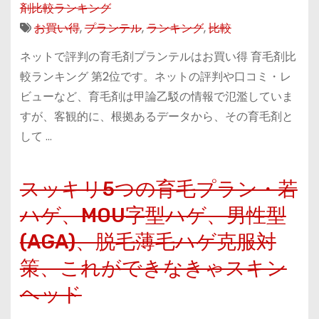
剤比較ランキング
お買い得
,
プランテル
,
ランキング
,
比較
ネットで評判の育毛剤プランテルはお買い得 育毛剤比
較ランキング 第2位です。ネットの評判や口コミ・レ
ビューなど、育毛剤は甲論乙駁の情報で氾濫していま
すが、客観的に、根拠あるデータから、その育毛剤と
して …
スッキリ5つの育毛プラン・若
ハゲ、MOU字型ハゲ、男性型
(AGA)、脱毛薄毛ハゲ克服対
策、これができなきゃスキン
ヘッド