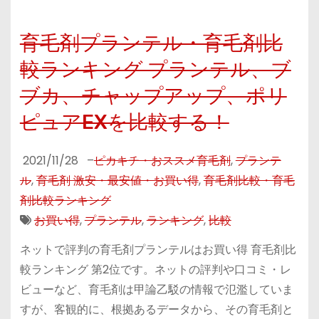
育毛剤プランテル・育毛剤比
較ランキング プランテル、ブ
ブカ、チャップアップ、ポリ
ピュアEXを比較する！
2021/11/28
–
ピカキチ・おススメ育毛剤
,
プランテ
ル
,
育毛剤 激安・最安値・お買い得
,
育毛剤比較・育毛
剤比較ランキング
お買い得
,
プランテル
,
ランキング
,
比較
ネットで評判の育毛剤プランテルはお買い得 育毛剤比
較ランキング 第2位です。ネットの評判や口コミ・レ
ビューなど、育毛剤は甲論乙駁の情報で氾濫していま
すが、客観的に、根拠あるデータから、その育毛剤と