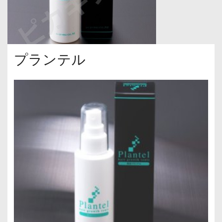
プランテル