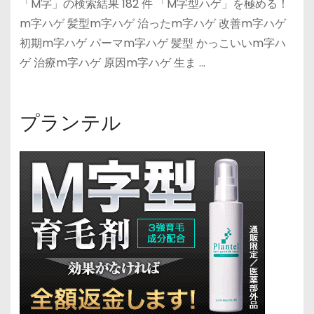
「M字」の検索結果 182 件 「M字型ハゲ」を極める！
m字ハゲ 髪型m字ハゲ 治ったm字ハゲ 改善m字ハゲ
初期m字ハゲ パーマm字ハゲ 髪型 かっこいいm字ハ
ゲ 治療m字ハゲ 原因m字ハゲ 生ま …
プランテル