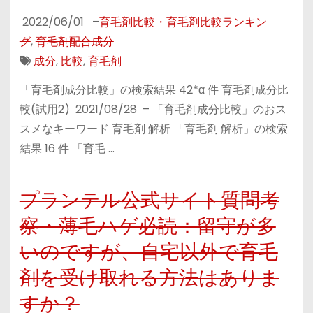
2022/06/01
–
育毛剤比較・育毛剤比較ランキン
グ
,
育毛剤配合成分
成分
,
比較
,
育毛剤
「育毛剤成分比較」の検索結果 42*α 件 育毛剤成分比
較(試用2) 2021/08/28 – 「育毛剤成分比較」のおス
スメなキーワード 育毛剤 解析 「育毛剤 解析」の検索
結果 16 件 「育毛 …
プランテル公式サイト質問考
察・薄毛ハゲ必読：留守が多
いのですが、自宅以外で育毛
剤を受け取れる方法はありま
すか？