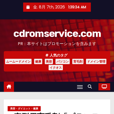
コ
金. 8月 7th, 2026
1:39:35 AM
ン
テ
ン
cdromservice.com
ツ
へ
PR：本サイトはプロモーションを含みます
ス
キ
人気のタグ
ッ
ムームードメイン
健康
美容
パソコン
育毛剤
ドメイン管理
プ
イクオス
美容・ダイエット・健康