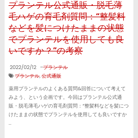
プランテル公式通販・脱毛薄
毛ハゲの育毛剤質問：“整髪料
などを髪につけたままの状態
でプランテルを使用しても良
いですか？”の考察
2022/02/12
–
プランテル
プランテル
,
公式通販
薬用プランテルのよくある質問&回答について考えて
みよう、という企画です。今回はプランテル公式通
販・脱毛薄毛ハゲの育毛剤質問：“整髪料などを髪につ
けたままの状態でプランテルを使用しても良いですか
…