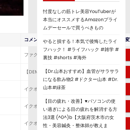
忖度なしの筋トレ美容YouTuberが
本当にオススメするAmazonプライ
ムデーセールで買うべきもの
コメント
変
やると損する！本気で後悔したライ
フハック！ #ライフハック #雑学 #
ファクタリングならTerasu株式会社
裏技 #shorts #海外
【Dr.山本おすすめ】血管がサラサラ
【DEMICRAWFILE】オンライン映像スクール
になる飲み物2 #ドクター山本 #Dr.
山本#緑茶
イクオスAmazon
【目の疲れ・改善】♥パソコンの使
イクオスアマゾン
い過ぎによる目の疲れを解消する方
法3選 (^0^)b【大阪府茨木市の女
イクオス楽天
性・美容鍼灸・整体師が教えま