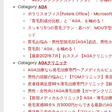
Category:
AGA
ポラリスオフィス(Polaris Office)・Micros
「育毛剤成分比較」と「AGA」を極める！
スッキリ5つの育毛プラン・若ハゲ、MOU字型
ッド
育毛お悩み・男性型脱毛症(AGA)必読、男
育毛剤「AGA」を極める！
【最新2021年7月】おススメ 【AGAクリニッ
Category:
AGAクリニック
AGA治療なら発毛治療専門ヘアメディカルビュ
男性の頭髪の悩みに！【TOMクリニック】美
患者様満足度99％薄毛治療専門クリニック【銀
男性・女性向けAGA薄毛治療【ガーデンクリ
【新宿メディカルクリニック】AGA・薄毛治
発毛実感99.6％ 月5000円からできる最新
鹿児島三井中央クリニック【プロペシア・ＨＡ