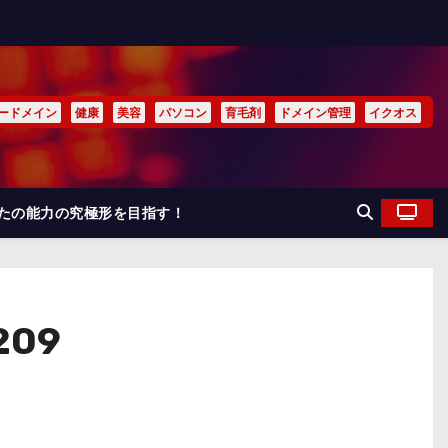
ードメイン
健康
美容
パソコン
育毛剤
ドメイン管理
イクオス
なたの能力の究極形を目指す！
209