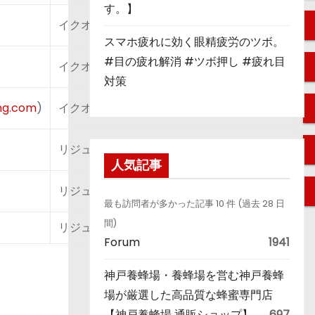
す。】
イクオス評判
スマホ疲れに効く眼精疲労のツボ。
#目の疲れ解消 #ツボ押し #疲れ目
イクオス公式
対策
ng.com
)
イクオスex口コミ
リジュンクーポン購入
人気記事
リジュン激安
最も訪問者が多かった記事 10 件 (過去 28 日
間)
リジュン解約
Forum
1941
神戸養蜂場・養蜂場を営む神戸養蜂
場が厳選した高品質な蜂蜜専門店
【神戸養蜂場 通販ショップ】
697