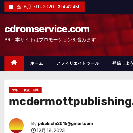
コ
金. 8月 7th, 2026
3:14:44 AM
ン
テ
cdromservice.com
ン
ツ
PR：本サイトはプロモーションを含みます
へ
ス
キ
ホーム
アフィリエイトツール
登録しよう
ッ
プ
マネー・資産・副業
mcdermottpublish
By
pikakichi2015@gmail.com
12月 18, 2023