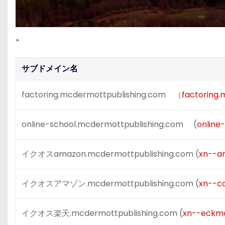
*
サブドメイン名
factoring.mcdermottpublishing.com （
factoring
online-school.mcdermottpublishing.com (
online
イクオスamazon.mcdermottpublishing.com (
xn--a
イクオスアマゾン.mcdermottpublishing.com (
xn--c
イクオス楽天.mcdermottpublishing.com (
xn--eckm