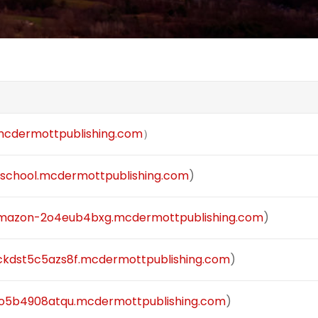
.mcdermottpublishing.com
）
-school.mcdermottpublishing.com
)
mazon-2o4eub4bxg.mcdermottpublishing.com
)
ckdst5c5azs8f.mcdermottpublishing.com
)
o5b4908atqu.mcdermottpublishing.com
)