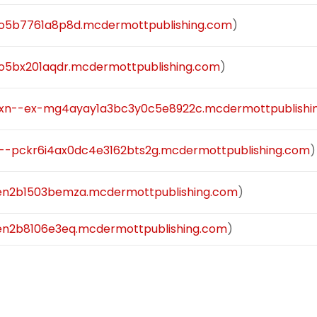
o5b7761a8p8d.mcdermottpublishing.com
)
5bx201aqdr.mcdermottpublishing.com
)
xn--ex-mg4ayay1a3bc3y0c5e8922c.mcdermottpublishi
--pckr6i4ax0dc4e3162bts2g.mcdermottpublishing.com
)
n2b1503bemza.mcdermottpublishing.com
)
n2b8106e3eq.mcdermottpublishing.com
)