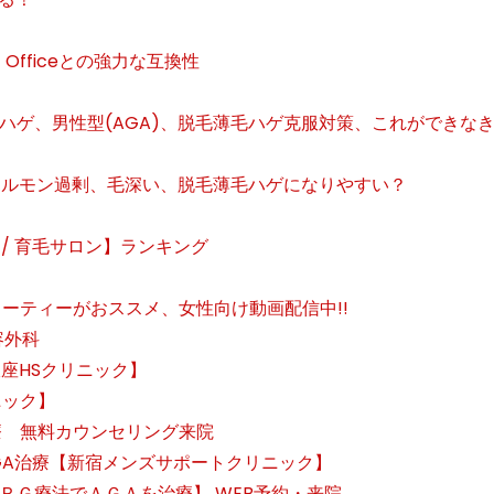
oft Officeとの強力な互換性
ハゲ、男性型(AGA)、脱毛薄毛ハゲ克服対策、これができな
性ホルモン過剰、毛深い、脱毛薄毛ハゲになりやすい？
ク/ 育毛サロン】ランキング
ーティーがおススメ、女性向け動画配信中!!
容外科
座HSクリニック】
ニック】
療 無料カウンセリング来院
のAGA治療【新宿メンズサポートクリニック】
ＲＧ療法でＡＧＡを治療】 WEB予約・来院