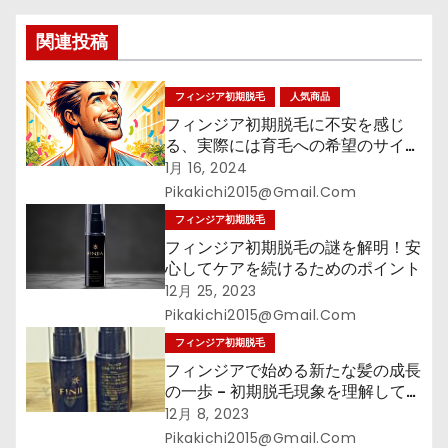
シ
関連投稿
ョ
フィンジア初期脱毛
人気商品
ン
フィンジア初期脱毛に不安を感じ
る、実際には育毛への希望のサイ
ン!?
1月 16, 2024
Pikakichi2015@gmail.com
フィンジア初期脱毛
フィンジア初期脱毛の謎を解明！安
心してケアを続けるためのポイント
12月 25, 2023
Pikakichi2015@gmail.com
フィンジア初期脱毛
フィンジアで始める新たな髪の成長
の一歩 – 初期脱毛現象を理解して、
髪の健康への旅立ちをサポート！
12月 8, 2023
Pikakichi2015@gmail.com