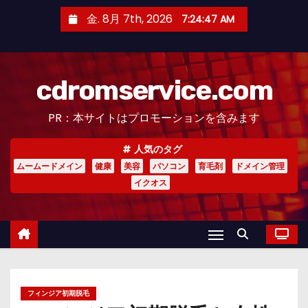
コ
金. 8月 7th, 2026
7:24:48 AM
ン
テ
ン
cdromservice.com
ツ
へ
PR：本サイトはプロモーションを含みます
ス
キ
人気のタグ
ッ
ムームードメイン
健康
美容
パソコン
育毛剤
ドメイン管理
プ
イクオス
フィンジア初期脱毛