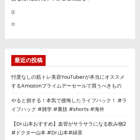
g:
a:
最近の投稿
忖度なしの筋トレ美容YouTuberが本当にオススメ
するAmazonプライムデーセールで買うべきもの
やると損する！本気で後悔したライフハック！ #ラ
イフハック #雑学 #裏技 #shorts #海外
【Dr.山本おすすめ】血管がサラサラになる飲み物2
#ドクター山本 #Dr.山本#緑茶