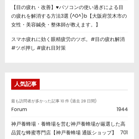
【目の疲れ・改善】♥パソコンの使い過ぎによる目
の疲れを解消する方法3選 (^0^)b【大阪府茨木市の
女性・美容鍼灸・整体師が教えます。】
スマホ疲れに効く眼精疲労のツボ。#目の疲れ解消
#ツボ押し #疲れ目対策
人気記事
最も訪問者が多かった記事 10 件 (過去 28 日間)
Forum
1944
神戸養蜂場・養蜂場を営む神戸養蜂場が厳選した高
品質な蜂蜜専門店【神戸養蜂場 通販ショップ】
701