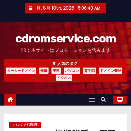
コ
月. 8月 10th, 2026
5:06:41 AM
ン
テ
ン
cdromservice.com
ツ
へ
PR：本サイトはプロモーションを含みます
ス
キ
人気のタグ
ッ
ムームードメイン
健康
美容
パソコン
育毛剤
ドメイン管理
プ
イクオス
フィンジア初期脱毛