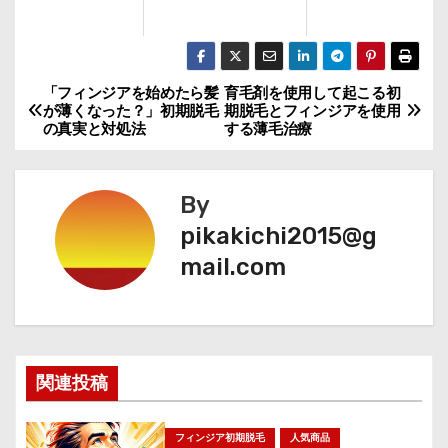
「フィンジアを始めたら髪
育毛剤を使用して起こる初
投
が薄くなった？」初期脱毛
期脱毛とフィンジアを使用
の真実と対処法
する薄毛治療
稿
ナ
By
ビ
pikakichi2015@g
mail.com
ゲ
ー
シ
関連投稿
ョ
ン
フィンジア初期脱毛
人気商品