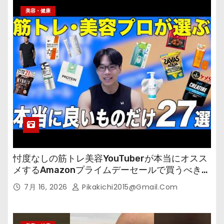
美容・健康
忖度なしの筋トレ美容YouTuberが本当にオスス
メするAmazonプライムデーセールで買うべきも
の
7月 16, 2026
Pikakichi2015@gmail.com