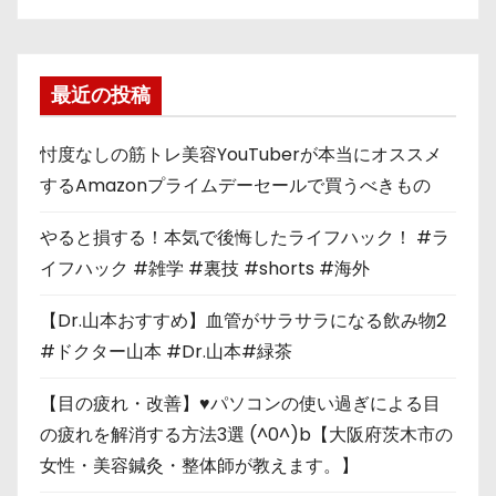
最近の投稿
忖度なしの筋トレ美容YouTuberが本当にオススメ
するAmazonプライムデーセールで買うべきもの
やると損する！本気で後悔したライフハック！ #ラ
イフハック #雑学 #裏技 #shorts #海外
【Dr.山本おすすめ】血管がサラサラになる飲み物2
#ドクター山本 #Dr.山本#緑茶
【目の疲れ・改善】♥パソコンの使い過ぎによる目
の疲れを解消する方法3選 (^0^)b【大阪府茨木市の
女性・美容鍼灸・整体師が教えます。】