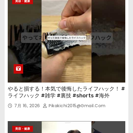
美容・健康
やると損する！本気で後悔したライフハック！ #
ライフハック #雑学 #裏技 #shorts #海外
7月 16, 2026
Pikakichi2015@gmail.com
美容・健康