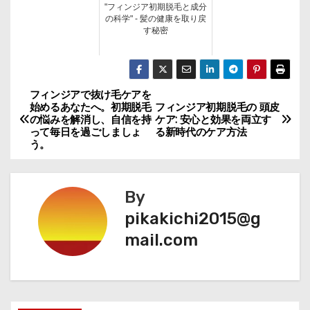
"フィンジア初期脱毛と成分
の科学" - 髪の健康を取り戻
す秘密
フィンジアで抜け毛ケアを
投
始めるあなたへ。初期脱毛
フィンジア初期脱毛の 頭皮
の悩みを解消し、自信を持
ケア: 安心と効果を両立す
稿
って毎日を過ごしましょ
る新時代のケア方法
う。
ナ
ビ
By
ゲ
pikakichi2015@g
mail.com
ー
シ
ョ