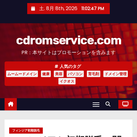
コ
土. 8月 8th, 2026
11:02:48 PM
ン
テ
ン
cdromservice.com
ツ
へ
PR：本サイトはプロモーションを含みます
ス
キ
人気のタグ
ッ
ムームードメイン
健康
美容
パソコン
育毛剤
ドメイン管理
プ
イクオス
フィンジア初期脱毛