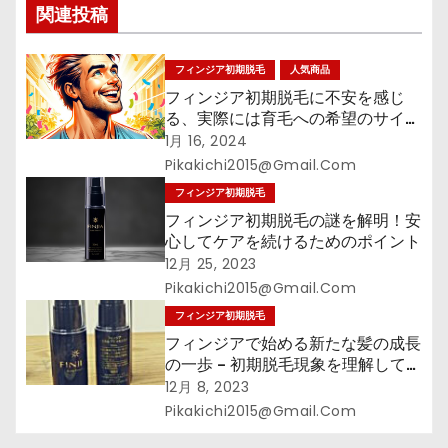
関連投稿
ン
フィンジア初期脱毛
人気商品
フィンジア初期脱毛に不安を感じ
る、実際には育毛への希望のサイ
ン!?
1月 16, 2024
Pikakichi2015@gmail.com
フィンジア初期脱毛
フィンジア初期脱毛の謎を解明！安
心してケアを続けるためのポイント
12月 25, 2023
Pikakichi2015@gmail.com
フィンジア初期脱毛
フィンジアで始める新たな髪の成長
の一歩 – 初期脱毛現象を理解して、
髪の健康への旅立ちをサポート！
12月 8, 2023
Pikakichi2015@gmail.com