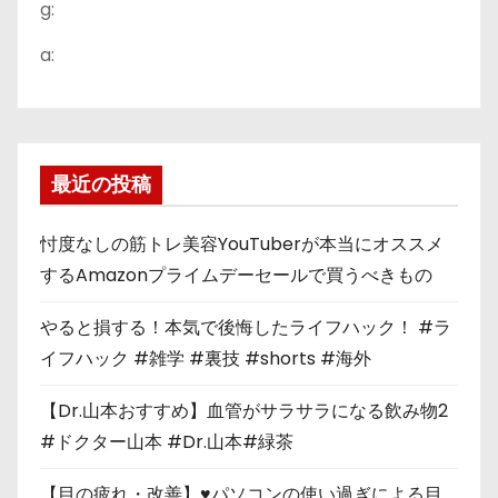
g:
a:
最近の投稿
忖度なしの筋トレ美容YouTuberが本当にオススメ
するAmazonプライムデーセールで買うべきもの
やると損する！本気で後悔したライフハック！ #ラ
イフハック #雑学 #裏技 #shorts #海外
【Dr.山本おすすめ】血管がサラサラになる飲み物2
#ドクター山本 #Dr.山本#緑茶
【目の疲れ・改善】♥パソコンの使い過ぎによる目