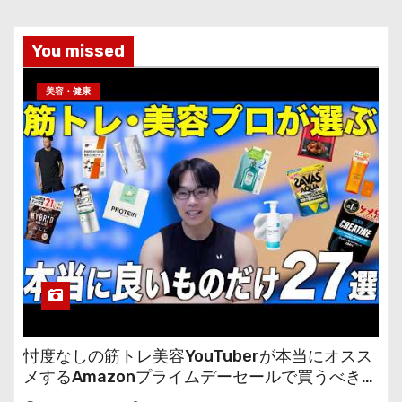
You missed
美容・健康
忖度なしの筋トレ美容YouTuberが本当にオスス
メするAmazonプライムデーセールで買うべきも
の