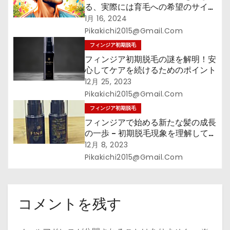
る、実際には育毛への希望のサイ
ン!?
1月 16, 2024
Pikakichi2015@gmail.com
フィンジア初期脱毛
フィンジア初期脱毛の謎を解明！安
心してケアを続けるためのポイント
12月 25, 2023
Pikakichi2015@gmail.com
フィンジア初期脱毛
フィンジアで始める新たな髪の成長
の一歩 – 初期脱毛現象を理解して、
髪の健康への旅立ちをサポート！
12月 8, 2023
Pikakichi2015@gmail.com
コメントを残す