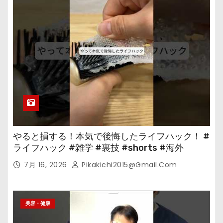
やると損する！本気で後悔したライフハック！ #
ライフハック #雑学 #裏技 #shorts #海外
7月 16, 2026
Pikakichi2015@gmail.com
美容・健康