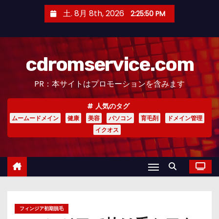
コ
土. 8月 8th, 2026
2:25:51 PM
ン
テ
ン
cdromservice.com
ツ
へ
PR：本サイトはプロモーションを含みます
ス
キ
人気のタグ
ッ
ムームードメイン
健康
美容
パソコン
育毛剤
ドメイン管理
プ
イクオス
フィンジア初期脱毛