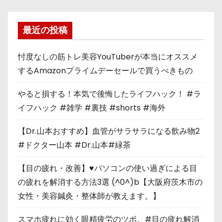
最近の投稿
忖度なしの筋トレ美容YouTuberが本当にオススメ
するAmazonプライムデーセールで買うべきもの
やると損する！本気で後悔したライフハック！ #ラ
イフハック #雑学 #裏技 #shorts #海外
【Dr.山本おすすめ】血管がサラサラになる飲み物2
#ドクター山本 #Dr.山本#緑茶
【目の疲れ・改善】♥パソコンの使い過ぎによる目
の疲れを解消する方法3選 (^0^)b【大阪府茨木市の
女性・美容鍼灸・整体師が教えます。】
スマホ疲れに効く眼精疲労のツボ。#目の疲れ解消