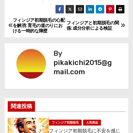
フィンジア初期脱毛の心配
投
フィンジアと初期脱毛の関
を解消: 育毛の道のりにお
係: 成分分析による検証
ける一時的な障壁
稿
ナ
By
ビ
pikakichi2015@g
mail.com
ゲ
ー
シ
関連投稿
ョ
ン
フィンジア初期脱毛
人気商品
フィンジア初期脱毛に不安を感じ