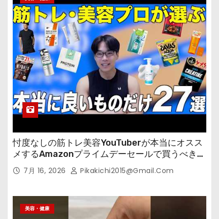
忖度なしの筋トレ美容YouTuberが本当にオスス
メするAmazonプライムデーセールで買うべきも
の
7月 16, 2026
Pikakichi2015@gmail.com
美容・健康