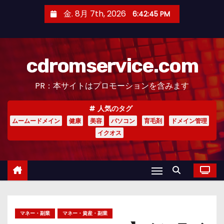
コ
金. 8月 7th, 2026
6:42:46 PM
ン
テ
ン
cdromservice.com
ツ
へ
PR：本サイトはプロモーションを含みます
ス
キ
人気のタグ
ッ
ムームードメイン
健康
美容
パソコン
育毛剤
ドメイン管理
プ
イクオス
マネー・副業
マネー・資産・副業