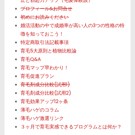
止と勃起力アップ（毛髪体験談）
プロフィール&お問合せ
初めにお読みください
婚活活動の中で成婚率が高い人の3つの性格の特
徴を知っておこう！
特定商取引法記載事項
育毛5大原則と植物比較論
育毛Q&A
育毛マップ早わかり！
育毛促進プラン
育毛剤成分比較(試用1)
育毛剤成分比較(試用2)
育毛効果アップ12ヶ条
薄毛ハゲのコラム
薄毛ハゲ激選リンク
３ヶ月で育毛実感できるプログラムとは何か？