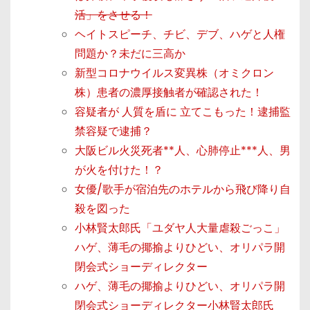
活」をさせる！
ヘイトスピーチ、チビ、デブ、ハゲと人権
問題か？未だに三高か
新型コロナウイルス変異株（オミクロン
株）患者の濃厚接触者が確認された！
容疑者が 人質を盾に 立てこもった！逮捕監
禁容疑で逮捕？
大阪ビル火災死者**人、心肺停止***人、男
が火を付けた！？
女優/歌手が宿泊先のホテルから飛び降り自
殺を図った
小林賢太郎氏「ユダヤ人大量虐殺ごっこ」
ハゲ、薄毛の揶揄よりひどい、オリパラ開
閉会式ショーディレクター
ハゲ、薄毛の揶揄よりひどい、オリパラ開
閉会式ショーディレクター小林賢太郎氏