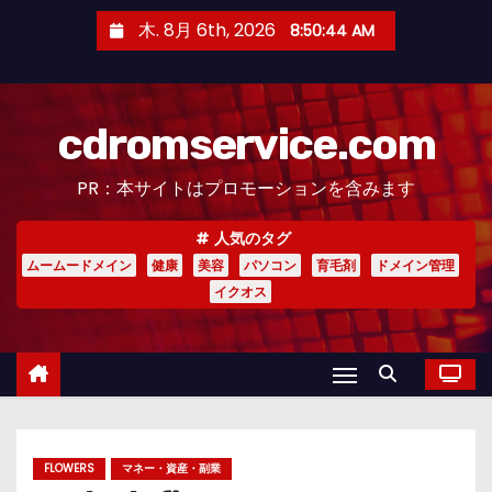
コ
木. 8月 6th, 2026
8:50:45 AM
ン
テ
ン
cdromservice.com
ツ
へ
PR：本サイトはプロモーションを含みます
ス
キ
人気のタグ
ッ
ムームードメイン
健康
美容
パソコン
育毛剤
ドメイン管理
プ
イクオス
FLOWERS
マネー・資産・副業