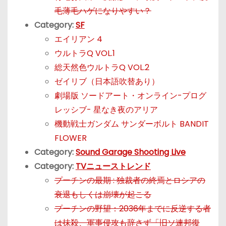
毛薄毛ハゲになりやすい？
Category:
SF
エイリアン 4
ウルトラQ VOL.1
総天然色ウルトラQ VOL.2
ゼイリブ（日本語吹替あり）
劇場版 ソードアート・オンライン-プログ
レッシブ- 星なき夜のアリア
機動戦士ガンダム サンダーボルト BANDIT
FLOWER
Category:
Sound Garage Shooting Live
Category:
TVニューストレンド
プーチンの最期 : 独裁者の終焉とロシアの
衰退もしくは崩壊が起こる
プーチンの野望：2036年までに反逆する者
は抹殺、軍事侵攻も辞さず「旧ソ連邦復