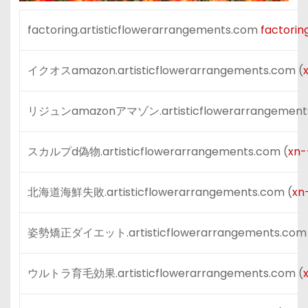
factoring.artisticflowerarrangements.com
factorin
イクオスamazon.artisticflowerarrangements.com (
リジュンamazonアマゾン.artisticflowerarrangements
スカルプd偽物.artisticflowerarrangements.com (
xn-
北海道海鮮失敗.artisticflowerarrangements.com (
xn
姿勢矯正ダイエット.artisticflowerarrangements.com 
ウルトラ育毛効果.artisticflowerarrangements.com (