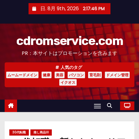
コ
日. 8月 9th, 2026
2:17:47 PM
ン
テ
ン
cdromservice.com
ツ
へ
PR：本サイトはプロモーションを含みます
ス
キ
人気のタグ
ッ
ムームードメイン
健康
美容
パソコン
育毛剤
ドメイン管理
プ
イクオス
30代転職
推し商品III