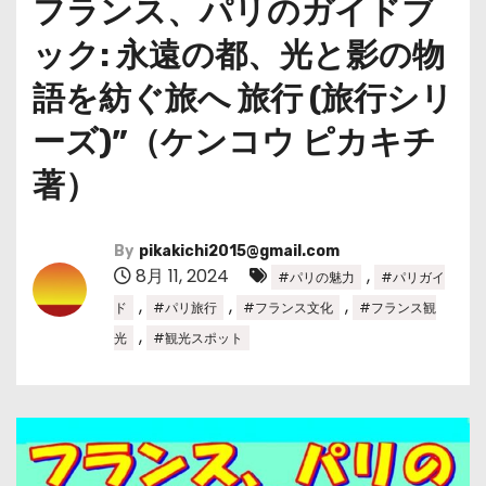
フランス、パリのガイドブ
ック: 永遠の都、光と影の物
語を紡ぐ旅へ 旅行 (旅行シリ
ーズ)”（ケンコウ ピカキチ
著）
By
pikakichi2015@gmail.com
8月 11, 2024
,
#パリの魅力
#パリガイ
,
,
,
ド
#パリ旅行
#フランス文化
#フランス観
,
光
#観光スポット