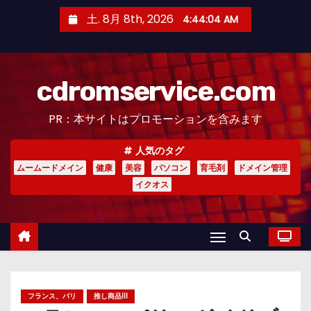
コ
土. 8月 8th, 2026
4:44:05 AM
ン
テ
ン
cdromservice.com
ツ
へ
PR：本サイトはプロモーションを含みます
ス
キ
人気のタグ
ッ
ムームードメイン
健康
美容
パソコン
育毛剤
ドメイン管理
プ
イクオス
フランス、パリ
推し商品III