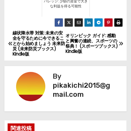
バレッジ: 少額の資金で大き
な利益を得る可能性
線状降水帯 対策: 未来の安
投
オリンピック ガイド: 感動
全を守るために今できるこ
と興奮の連続、スポーツの
とから始めましょう 未来防
稿
祭典！ (スポーツブックス)
災 (未来防災ブックス)
Kindle版
Kindle版
ナ
ビ
By
ゲ
pikakichi2015@g
mail.com
ー
シ
ョ
関連投稿