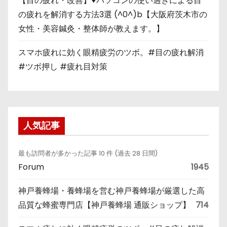
【目の疲れ・改善】♥パソコンの使い過ぎによる目
の疲れを解消する方法3選 (^0^)b【大阪府茨木市の
女性・美容鍼灸・整体師が教えます。】
スマホ疲れに効く眼精疲労のツボ。#目の疲れ解消
#ツボ押し #疲れ目対策
人気記事
最も訪問者が多かった記事 10 件 (過去 28 日間)
Forum
1945
神戸養蜂場・養蜂場を営む神戸養蜂場が厳選した高
品質な蜂蜜専門店【神戸養蜂場 通販ショップ】
714