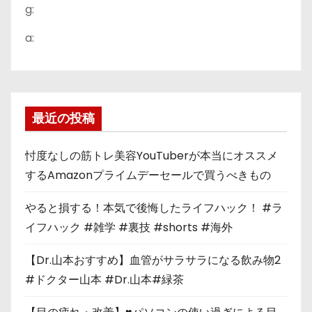
g:
a:
最近の投稿
忖度なしの筋トレ美容YouTuberが本当にオススメ
するAmazonプライムデーセールで買うべきもの
やると損する！本気で後悔したライフハック！ #ラ
イフハック #雑学 #裏技 #shorts #海外
【Dr.山本おすすめ】血管がサラサラになる飲み物2
#ドクター山本 #Dr.山本#緑茶