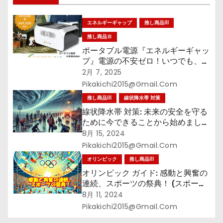
ン
エネルギーギャップ
推し商品III
推し商品Ⅲ
ポータブル電源『エネルギーギャッ
プ』電源の不安ゼロ！いつでも、ど
こでも、確かな安心を!!
2月 7, 2025
Pikakichi2015@gmail.com
推し商品III
線状降水帯 対策
線状降水帯 対策: 未来の安全を守る
ために今できることから始めましょ
う 未来防災 (未来防災ブックス)
8月 15, 2024
Kindle版
Pikakichi2015@gmail.com
オリンピック
推し商品III
オリンピック ガイド: 感動と興奮の
連続、スポーツの祭典！ (スポーツ
ブックス) Kindle版
8月 11, 2024
Pikakichi2015@gmail.com