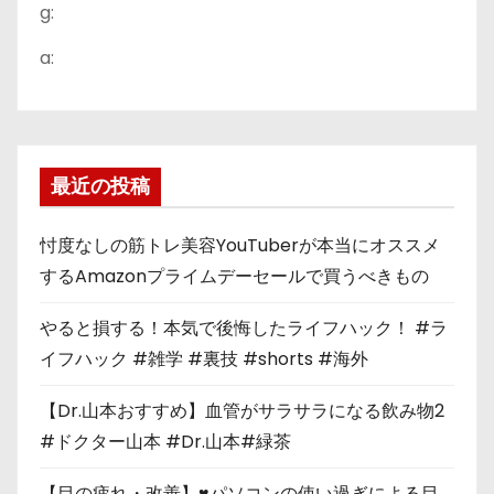
g:
a:
最近の投稿
忖度なしの筋トレ美容YouTuberが本当にオススメ
するAmazonプライムデーセールで買うべきもの
やると損する！本気で後悔したライフハック！ #ラ
イフハック #雑学 #裏技 #shorts #海外
【Dr.山本おすすめ】血管がサラサラになる飲み物2
#ドクター山本 #Dr.山本#緑茶
【目の疲れ・改善】♥パソコンの使い過ぎによる目