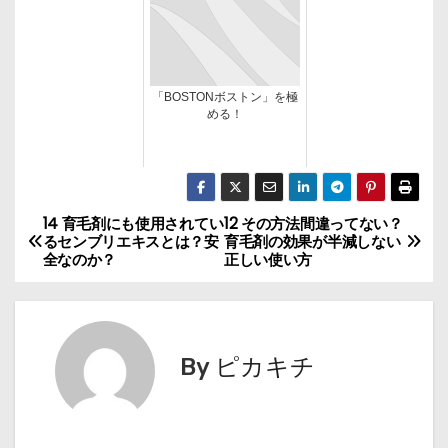
「BOSTONボストン」を極
める！
14 育毛剤にも使用されてい
12 その方法間違ってない？
投
るセンブリエキスとは？安
育毛剤の効果が半減しない
全なのか？
正しい使い方
稿
ナ
ビ
By
ピカキチ
ゲ
ー