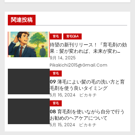
シ
関連投稿
ョ
ン
育毛
育毛Q&A
待望の新刊リリース！『育毛剤の効
果：髪が変われば、未来が変わ
る！』─その一本が、あなたの未来
9月 14, 2025
を拓く
Pikakichi2015@gmail.com
育毛
09 薄毛によい髪の毛の洗い方と育
毛剤を使う良いタイミング
5月 16, 2024
ピカキチ
育毛
08 育毛剤を使いながら自分で行う
お勧めのヘアケアについて
5月 15, 2024
ピカキチ