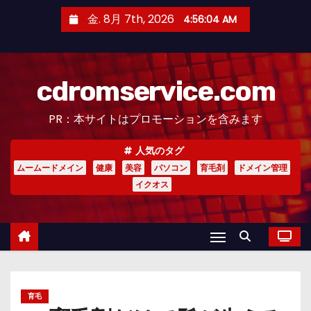
コ
金. 8月 7th, 2026
4:56:05 AM
ン
テ
ン
cdromservice.com
ツ
へ
PR：本サイトはプロモーションを含みます
ス
キ
人気のタグ
ッ
ムームードメイン
健康
美容
パソコン
育毛剤
ドメイン管理
プ
イクオス
育毛