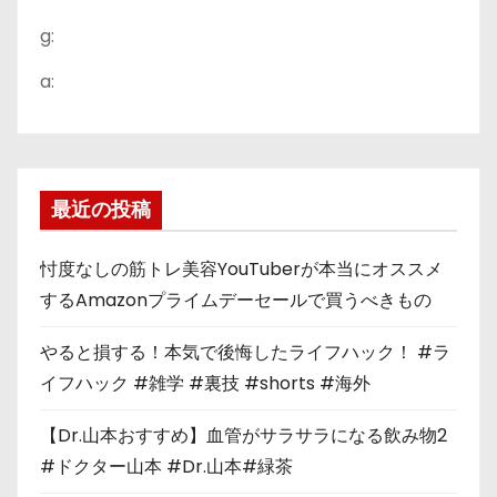
g:
a:
最近の投稿
忖度なしの筋トレ美容YouTuberが本当にオススメ
するAmazonプライムデーセールで買うべきもの
やると損する！本気で後悔したライフハック！ #ラ
イフハック #雑学 #裏技 #shorts #海外
【Dr.山本おすすめ】血管がサラサラになる飲み物2
#ドクター山本 #Dr.山本#緑茶