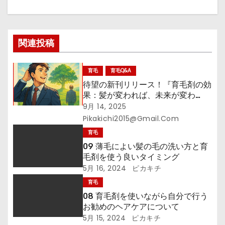
ー
シ
関連投稿
ョ
育毛
育毛Q&A
ン
待望の新刊リリース！『育毛剤の効
果：髪が変われば、未来が変わ
る！』─その一本が、あなたの未来
9月 14, 2025
を拓く
Pikakichi2015@gmail.com
育毛
09 薄毛によい髪の毛の洗い方と育
毛剤を使う良いタイミング
5月 16, 2024
ピカキチ
育毛
08 育毛剤を使いながら自分で行う
お勧めのヘアケアについて
5月 15, 2024
ピカキチ