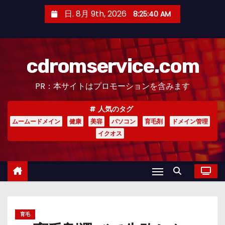
コ
日. 8月 9th, 2026
8:25:41 AM
ン
テ
ン
cdromservice.com
ツ
へ
PR：本サイトはプロモーションを含みます
ス
キ
人気のタグ
ッ
ムームードメイン
健康
美容
パソコン
育毛剤
ドメイン管理
プ
イクオス
育毛