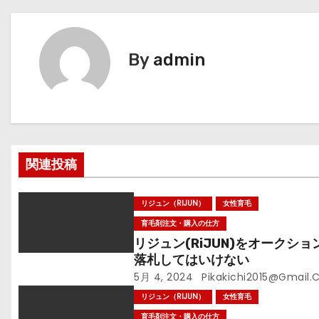
ナ
ビ
By
admin
ゲ
ー
シ
関連投稿
ョ
ン
リジュン（RIJUN）
女性育毛
育毛剤注文・購入の仕方
リジュン(RiJUN)をオークショ
落札してはいけない
5月 4, 2024
Pikakichi2015@gmail
リジュン（RIJUN）
女性育毛
育毛剤注文・購入の仕方