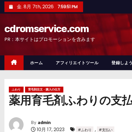
コ
金. 8月 7th, 2026
7:59:52 PM
ン
テ
cdromservice.com
ン
ツ
PR：本サイトはプロモーションを含みます
へ
ス
キ
ホーム
アフィリエイトツール
登録しよう
ッ
プ
ふわり
育毛剤注文・購入の仕方
薬用育毛剤ふわりの支
By
admin
10月 17, 2023
,
#ふわり
#支払い