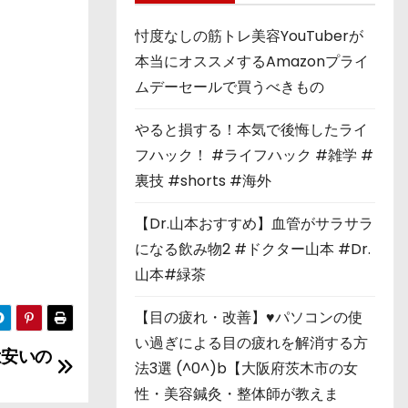
忖度なしの筋トレ美容YouTuberが
本当にオススメするAmazonプライ
ムデーセールで買うべきもの
やると損する！本気で後悔したライ
フハック！ #ライフハック #雑学 #
裏技 #shorts #海外
【Dr.山本おすすめ】血管がサラサラ
になる飲み物2 #ドクター山本 #Dr.
山本#緑茶
【目の疲れ・改善】♥パソコンの使
い過ぎによる目の疲れを解消する方
は安いの
法3選 (^0^)b【大阪府茨木市の女
性・美容鍼灸・整体師が教えま