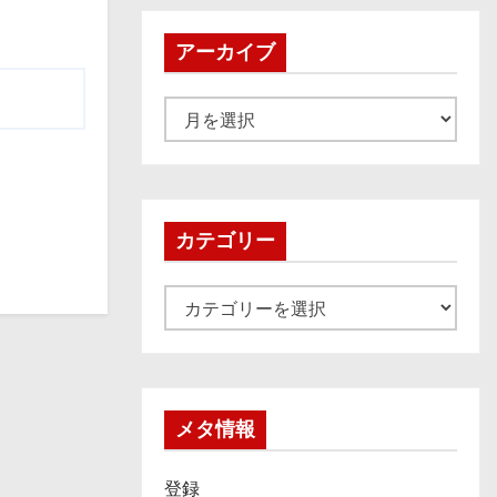
アーカイブ
ア
ー
カ
イ
ブ
カテゴリー
カ
テ
ゴ
リ
ー
メタ情報
登録