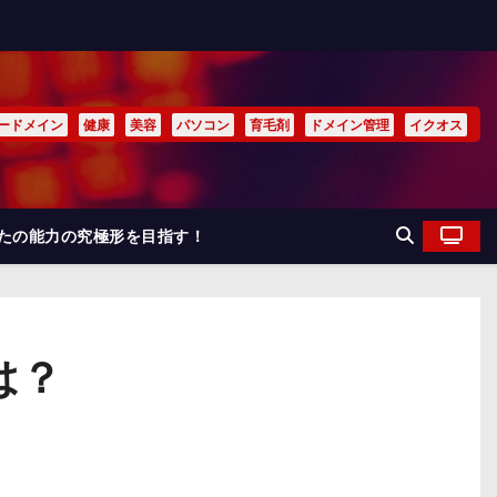
ードメイン
健康
美容
パソコン
育毛剤
ドメイン管理
イクオス
なたの能力の究極形を目指す！
は？