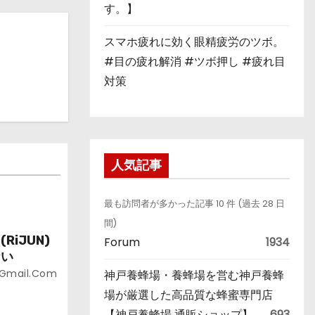
す。】
スマホ疲れに効く眼精疲労のツボ。
#目の疲れ解消 #ツボ押し #疲れ目
対策
人気記事
最も訪問者が多かった記事 10 件 (過去 28 日
間)
iJUN)
Forum
1934
ない
@gmail.com
神戸養蜂場・養蜂場を営む神戸養蜂
場が厳選した高品質な蜂蜜専門店
【神戸養蜂場 通販ショップ】
693