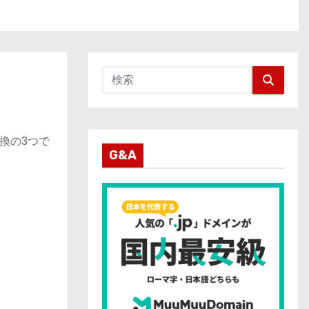
換の3つで
G&A